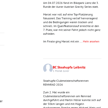
Am 04.07.2026 fand im Bikepark Lienz die 3.
Runde der Auner Austrian Gravity Series statt.
Marcel war voll auf eine Top-Platzierung
fokussiert. Das Training verlief hervorragend
und die Bedingungen waren trocken und
schnell. Im Qualifikationslauf erreichte er den
7. Platz, war mit seiner Fahrt jedoch nicht ganz
zufrieden.
Im Finale ging Marcel mit ein
...
Mehr ansehen
BC Stoahupfa Leibnitz
1 Monat zuvor
n
Stoahupfa-Clubmeisterschaftsrennen
RENNRAD 2026
Zum 2. Mal wurde ein
Clubmeisterschaftsrennen am Rennrad
durchgeführt und Martin Höller konnte sich auf
er
der 50km langen und mit Hügeln
durchzogenen Strecke gegen Michael Watz und