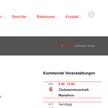
n
Berichte
Biketouren
Kontakt
Home
»
Berichte
» Rennrad / Gravel
Kommende Veranstaltungen
9:30
-
12:00
SEP.
6
Clubmeisterschaft
Marathon
i
Ganztägig
OKT.