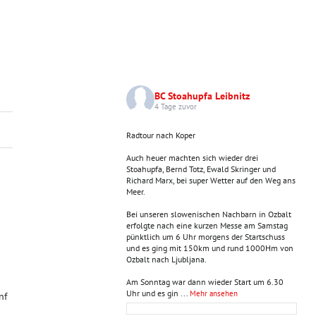
BC Stoahupfa Leibnitz
4 Tage zuvor
Radtour nach Koper
Auch heuer machten sich wieder drei
Stoahupfa, Bernd Totz, Ewald Skringer und
Richard Marx, bei super Wetter auf den Weg ans
Meer.
Bei unseren slowenischen Nachbarn in Ozbalt
erfolgte nach eine kurzen Messe am Samstag
pünktlich um 6 Uhr morgens der Startschuss
und es ging mit 150km und rund 1000Hm von
Ozbalt nach Ljubljana.
Am Sonntag war dann wieder Start um 6.30
Uhr und es gin
...
Mehr ansehen
nf