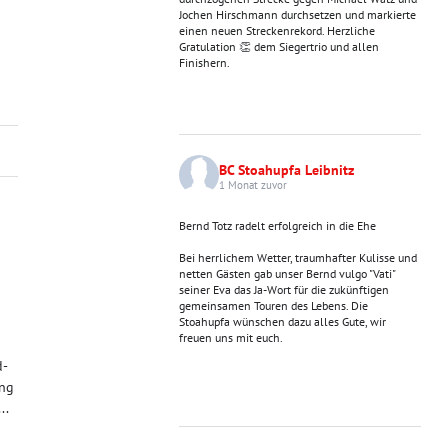
Jochen Hirschmann durchsetzen und markierte
einen neuen Streckenrekord. Herzliche
Gratulation 👏 dem Siegertrio und allen
Finishern.
BC Stoahupfa Leibnitz
1 Monat zuvor
Bernd Totz radelt erfolgreich in die Ehe
Bei herrlichem Wetter, traumhafter Kulisse und
netten Gästen gab unser Bernd vulgo "Vati"
seiner Eva das Ja-Wort für die zukünftigen
gemeinsamen Touren des Lebens. Die
Stoahupfa wünschen dazu alles Gute, wir
freuen uns mit euch.
d-
ing
..