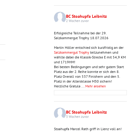
BC Stoahupfa Leibnitz
2 Wochen zuvor
Erfolgreiche Teilnahme bei der 29.
Salzkammergut Trophy 18.07.2026
Martin Höller entschied sich kurzfristig an der
Salzkammergut Trophy
teilzunehmen und
wählte dabei die Klassik-Strecke E mit 54,9 KM
und 1719HM!
Bei besten Bedingungen und sehr gutem Start
Platz aus der 2. Reihe konnte er sich den 8.
Platz Overall von 537 Finishern und den 5.
Platz in der Altersklasse M30 sichern!
Herzliche Gratula
...
Mehr ansehen
BC Stoahupfa Leibnitz
3 Wochen zuvor
Stoahupfa Marcel Rath griff in Lienz voll an!