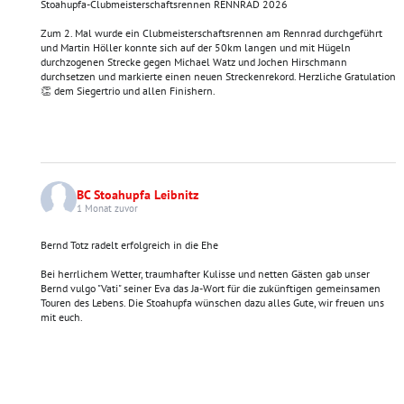
Stoahupfa-Clubmeisterschaftsrennen RENNRAD 2026
Zum 2. Mal wurde ein Clubmeisterschaftsrennen am Rennrad durchgeführt
und Martin Höller konnte sich auf der 50km langen und mit Hügeln
durchzogenen Strecke gegen Michael Watz und Jochen Hirschmann
durchsetzen und markierte einen neuen Streckenrekord. Herzliche Gratulation
👏 dem Siegertrio und allen Finishern.
BC Stoahupfa Leibnitz
1 Monat zuvor
Bernd Totz radelt erfolgreich in die Ehe
Bei herrlichem Wetter, traumhafter Kulisse und netten Gästen gab unser
Bernd vulgo "Vati" seiner Eva das Ja-Wort für die zukünftigen gemeinsamen
Touren des Lebens. Die Stoahupfa wünschen dazu alles Gute, wir freuen uns
mit euch.