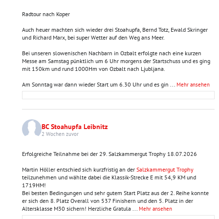
Radtour nach Koper
Auch heuer machten sich wieder drei Stoahupfa, Bernd Totz, Ewald Skringer
und Richard Marx, bei super Wetter auf den Weg ans Meer.
Bei unseren slowenischen Nachbarn in Ozbalt erfolgte nach eine kurzen
Messe am Samstag pünktlich um 6 Uhr morgens der Startschuss und es ging
mit 150km und rund 1000Hm von Ozbalt nach Ljubljana.
Am Sonntag war dann wieder Start um 6.30 Uhr und es gin
...
Mehr ansehen
BC Stoahupfa Leibnitz
2 Wochen zuvor
Erfolgreiche Teilnahme bei der 29. Salzkammergut Trophy 18.07.2026
Martin Höller entschied sich kurzfristig an der
Salzkammergut Trophy
teilzunehmen und wählte dabei die Klassik-Strecke E mit 54,9 KM und
1719HM!
Bei besten Bedingungen und sehr gutem Start Platz aus der 2. Reihe konnte
er sich den 8. Platz Overall von 537 Finishern und den 5. Platz in der
Altersklasse M30 sichern! Herzliche Gratula
...
Mehr ansehen