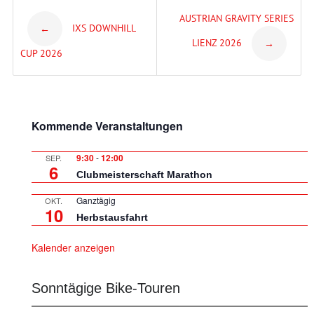
Post
AUSTRIAN GRAVITY SERIES
IXS DOWNHILL
←
LIENZ 2026
→
navigation
CUP 2026
Kommende Veranstaltungen
9:30
-
12:00
SEP.
6
Clubmeisterschaft Marathon
Ganztägig
OKT.
10
Herbstausfahrt
Kalender anzeigen
Sonntägige Bike-Touren