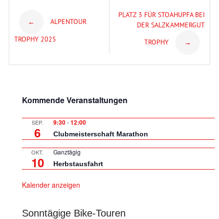
Post
PLATZ 3 FÜR STOAHUPFA BEI
ALPENTOUR
←
DER SALZKAMMERGUT
navigation
TROPHY 2025
TROPHY
→
Kommende Veranstaltungen
9:30
-
12:00
SEP.
6
Clubmeisterschaft Marathon
Ganztägig
OKT.
10
Herbstausfahrt
Kalender anzeigen
Sonntägige Bike-Touren