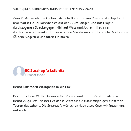
Stoahupfa-Clubmeisterschaftsrennen RENNRAD 2026
Zum 2. Mal wurde ein Clubmeisterschaftsrennen am Rennrad durchgeführt
und Martin Höller konnte sich auf der 50km langen und mit Hügeln
durchzogenen Strecke gegen Michael Watz und Jochen Hirschmann
durchsetzen und markierte einen neuen Streckenrekord. Herzliche Gratulation
👏 dem Siegertrio und allen Finishern.
BC Stoahupfa Leibnitz
1 Monat zuvor
Bernd Totz radelt erfolgreich in die Ehe
Bei herrlichem Wetter, traumhafter Kulisse und netten Gästen gab unser
Bernd vulgo "Vati" seiner Eva das Ja-Wort für die zukünftigen gemeinsamen
Touren des Lebens. Die Stoahupfa wünschen dazu alles Gute, wir freuen uns
mit euch.