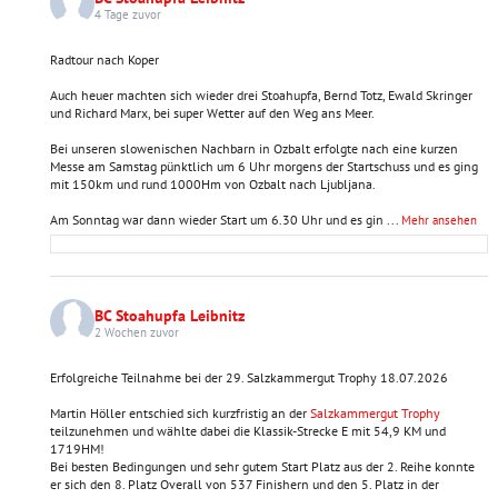
4 Tage zuvor
Radtour nach Koper
Auch heuer machten sich wieder drei Stoahupfa, Bernd Totz, Ewald Skringer
und Richard Marx, bei super Wetter auf den Weg ans Meer.
Bei unseren slowenischen Nachbarn in Ozbalt erfolgte nach eine kurzen
Messe am Samstag pünktlich um 6 Uhr morgens der Startschuss und es ging
mit 150km und rund 1000Hm von Ozbalt nach Ljubljana.
Am Sonntag war dann wieder Start um 6.30 Uhr und es gin
...
Mehr ansehen
BC Stoahupfa Leibnitz
2 Wochen zuvor
Erfolgreiche Teilnahme bei der 29. Salzkammergut Trophy 18.07.2026
Martin Höller entschied sich kurzfristig an der
Salzkammergut Trophy
teilzunehmen und wählte dabei die Klassik-Strecke E mit 54,9 KM und
1719HM!
Bei besten Bedingungen und sehr gutem Start Platz aus der 2. Reihe konnte
er sich den 8. Platz Overall von 537 Finishern und den 5. Platz in der