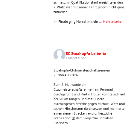
schnell. Im Qualifikationslauf erreichte er den
7. Platz, war mit seiner Fahrt jedoch nicht ganz
zufrieden.
Im Finale ging Marcel mit ein
...
Mehr ansehen
BC Stoahupfa Leibnitz
1 Monat zuvor
Stoahupfa-Clubmeisterschaftsrennen
RENNRAD 2026
Zum 2. Mal wurde ein
Clubmeisterschaftsrennen am Rennrad
durchgeführt und Martin Höller konnte sich auf
der 50km langen und mit Hügeln
durchzogenen Strecke gegen Michael Watz und
Jochen Hirschmann durchsetzen und markierte
einen neuen Streckenrekord. Herzliche
Gratulation 👏 dem Siegertrio und allen
Finishern.