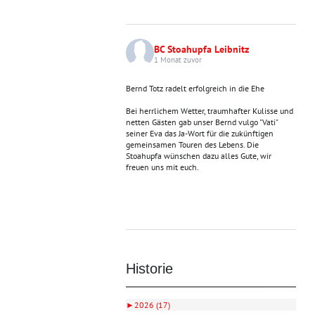
BC Stoahupfa Leibnitz
1 Monat zuvor
Bernd Totz radelt erfolgreich in die Ehe
Bei herrlichem Wetter, traumhafter Kulisse und
netten Gästen gab unser Bernd vulgo "Vati"
seiner Eva das Ja-Wort für die zukünftigen
gemeinsamen Touren des Lebens. Die
Stoahupfa wünschen dazu alles Gute, wir
freuen uns mit euch.
Historie
►
2026 (17)