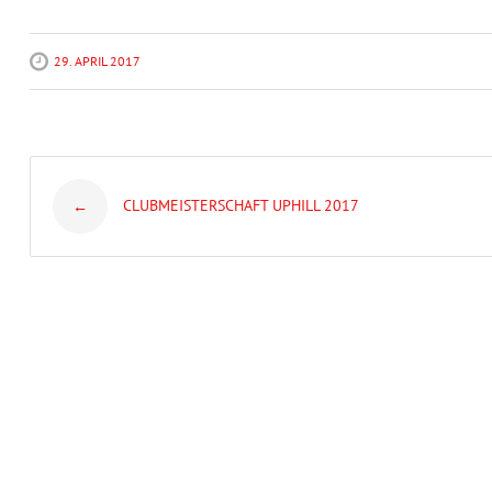
29. APRIL 2017
Post
CLUBMEISTERSCHAFT UPHILL 2017
←
navigation