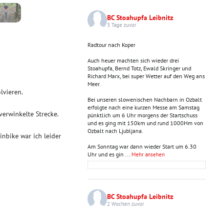
BC Stoahupfa Leibnitz
3 Tage zuvor
Radtour nach Koper
Auch heuer machten sich wieder drei
Stoahupfa, Bernd Totz, Ewald Skringer und
Richard Marx, bei super Wetter auf den Weg ans
Meer.
lvieren.
Bei unseren slowenischen Nachbarn in Ozbalt
erfolgte nach eine kurzen Messe am Samstag
verwinkelte Strecke.
pünktlich um 6 Uhr morgens der Startschuss
und es ging mit 150km und rund 1000Hm von
Ozbalt nach Ljubljana.
nbike war ich leider
Am Sonntag war dann wieder Start um 6.30
Uhr und es gin
...
Mehr ansehen
BC Stoahupfa Leibnitz
2 Wochen zuvor