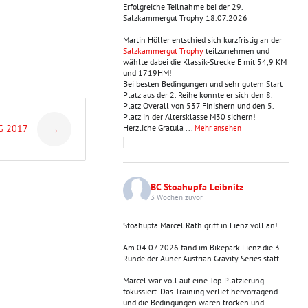
Erfolgreiche Teilnahme bei der 29.
Salzkammergut Trophy 18.07.2026
Martin Höller entschied sich kurzfristig an der
Salzkammergut Trophy
teilzunehmen und
wählte dabei die Klassik-Strecke E mit 54,9 KM
und 1719HM!
Bei besten Bedingungen und sehr gutem Start
Platz aus der 2. Reihe konnte er sich den 8.
Platz Overall von 537 Finishern und den 5.
Platz in der Altersklasse M30 sichern!
G 2017
Herzliche Gratula
...
Mehr ansehen
→
BC Stoahupfa Leibnitz
3 Wochen zuvor
Stoahupfa Marcel Rath griff in Lienz voll an!
Am 04.07.2026 fand im Bikepark Lienz die 3.
Runde der Auner Austrian Gravity Series statt.
Marcel war voll auf eine Top-Platzierung
fokussiert. Das Training verlief hervorragend
und die Bedingungen waren trocken und