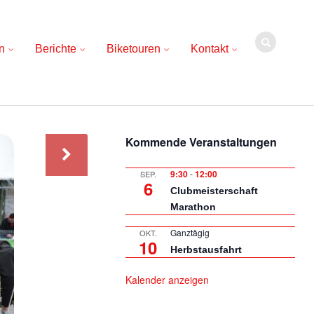
n
Berichte
Biketouren
Kontakt
Kommende Veranstaltungen
9:30
-
12:00
SEP.
6
Clubmeisterschaft
Marathon
Ganztägig
OKT.
10
Herbstausfahrt
Kalender anzeigen