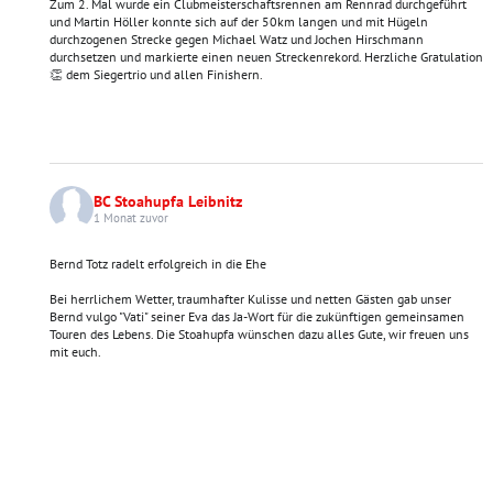
Zum 2. Mal wurde ein Clubmeisterschaftsrennen am Rennrad durchgeführt
und Martin Höller konnte sich auf der 50km langen und mit Hügeln
durchzogenen Strecke gegen Michael Watz und Jochen Hirschmann
durchsetzen und markierte einen neuen Streckenrekord. Herzliche Gratulation
👏 dem Siegertrio und allen Finishern.
BC Stoahupfa Leibnitz
1 Monat zuvor
Bernd Totz radelt erfolgreich in die Ehe
Bei herrlichem Wetter, traumhafter Kulisse und netten Gästen gab unser
Bernd vulgo "Vati" seiner Eva das Ja-Wort für die zukünftigen gemeinsamen
Touren des Lebens. Die Stoahupfa wünschen dazu alles Gute, wir freuen uns
mit euch.