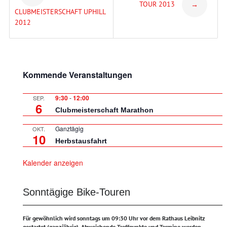
TOUR 2013
→
navigation
CLUBMEISTERSCHAFT UPHILL
2012
Kommende Veranstaltungen
9:30
-
12:00
SEP.
6
Clubmeisterschaft Marathon
Ganztägig
OKT.
10
Herbstausfahrt
Kalender anzeigen
Sonntägige Bike-Touren
Für gewöhnlich wird sonntags um 09:30 Uhr vor dem Rathaus Leibnitz
gestartet (ganzjährig).
Abweichende Treffpunkte und Termine werden