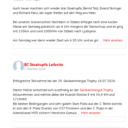
Auch heuer machten sich wieder drei Stoahupfa, Bernd Totz, Ewald Skringer
und Richard Marx, bei super Wetter auf den Weg ans Meer.
Bei unseren slowenischen Nachbarn in Ozbalt erfolgte nach eine kurzen
Messe am Samstag pünktlich um 6 Uhr morgens der Startschuss und es ging
mit 150km und rund 1000Hm von Ozbalt nach Ljubljana.
Am Sonntag war dann wieder Start um 6.30 Uhr und es gin
...
Mehr ansehen
BC Stoahupfa Leibnitz
2 Wochen zuvor
Erfolgreiche Teilnahme bei der 29. Salzkammergut Trophy 18.07.2026
Martin Höller entschied sich kurzfristig an der
Salzkammergut Trophy
teilzunehmen und wählte dabei die Klassik-Strecke E mit 54,9 KM und
1719HM!
Bei besten Bedingungen und sehr gutem Start Platz aus der 2. Reihe konnte
er sich den 8. Platz Overall von 537 Finishern und den 5. Platz in der
Altersklasse M30 sichern! Herzliche Gratula
...
Mehr ansehen