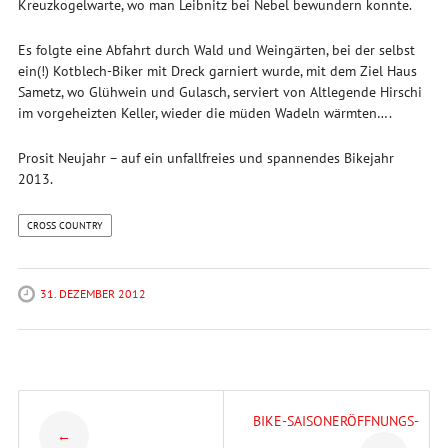
Kreuzkogelwarte, wo man Leibnitz bei Nebel bewundern konnte.
Es folgte eine Abfahrt durch Wald und Weingärten, bei der selbst
ein(!) Kotblech-Biker mit Dreck garniert wurde, mit dem Ziel Haus
Sametz, wo Glühwein und Gulasch, serviert von Altlegende Hirschi
im vorgeheizten Keller, wieder die müden Wadeln wärmten….
Prosit Neujahr – auf ein unfallfreies und spannendes Bikejahr
2013.
CROSS COUNTRY
31. DEZEMBER 2012
Post
BIKE-SAISONERÖFFNUNGS-
←