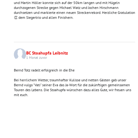
und Martin Höller konnte sich auf der 50km langen und mit Hügeln
durchzogenen Strecke gegen Michael Watz und Jochen Hirschmann
durchsetzen und markierte einen neuen Streckenrekord. Herzliche Gratulation
👏 dem Siegertrio und allen Finishern.
BC Stoahupfa Leibnitz
1 Monat zuvor
Bernd Totz radelt erfolgreich in die Ehe
Bei herrlichem Wetter, traumhafter Kulisse und netten Gästen gab unser
Bernd vulgo "Vati" seiner Eva das Ja-Wort für die zukünftigen gemeinsamen
Touren des Lebens. Die Stoahupfa wünschen dazu alles Gute, wir freuen uns
mit euch.