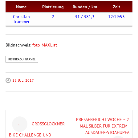
Name
Platzierung
Runden / km
Zeit
Christian
2
31 / 381,3
12:19:53
Trummer
Bildnachweis:
foto-MAXL.at
RENNRAD / GRAVEL
15. JULI 2017
Post
PRESSEBERICHT WOCHE – 2
GROSSGLOCKNER B
←
MAL SILBER FÜR EXTREM-
AUSDAUER-STOAHUPFA
navigation
IKE CHALLENGE UND B