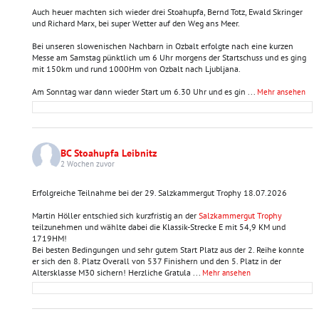
Auch heuer machten sich wieder drei Stoahupfa, Bernd Totz, Ewald Skringer
und Richard Marx, bei super Wetter auf den Weg ans Meer.
Bei unseren slowenischen Nachbarn in Ozbalt erfolgte nach eine kurzen
Messe am Samstag pünktlich um 6 Uhr morgens der Startschuss und es ging
mit 150km und rund 1000Hm von Ozbalt nach Ljubljana.
Am Sonntag war dann wieder Start um 6.30 Uhr und es gin
...
Mehr ansehen
BC Stoahupfa Leibnitz
2 Wochen zuvor
Erfolgreiche Teilnahme bei der 29. Salzkammergut Trophy 18.07.2026
Martin Höller entschied sich kurzfristig an der
Salzkammergut Trophy
teilzunehmen und wählte dabei die Klassik-Strecke E mit 54,9 KM und
1719HM!
Bei besten Bedingungen und sehr gutem Start Platz aus der 2. Reihe konnte
er sich den 8. Platz Overall von 537 Finishern und den 5. Platz in der
Altersklasse M30 sichern! Herzliche Gratula
...
Mehr ansehen