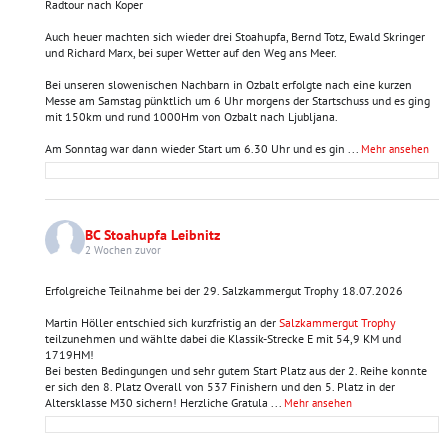
Radtour nach Koper
Auch heuer machten sich wieder drei Stoahupfa, Bernd Totz, Ewald Skringer
und Richard Marx, bei super Wetter auf den Weg ans Meer.
Bei unseren slowenischen Nachbarn in Ozbalt erfolgte nach eine kurzen
Messe am Samstag pünktlich um 6 Uhr morgens der Startschuss und es ging
mit 150km und rund 1000Hm von Ozbalt nach Ljubljana.
Am Sonntag war dann wieder Start um 6.30 Uhr und es gin
...
Mehr ansehen
BC Stoahupfa Leibnitz
2 Wochen zuvor
Erfolgreiche Teilnahme bei der 29. Salzkammergut Trophy 18.07.2026
Martin Höller entschied sich kurzfristig an der
Salzkammergut Trophy
teilzunehmen und wählte dabei die Klassik-Strecke E mit 54,9 KM und
1719HM!
Bei besten Bedingungen und sehr gutem Start Platz aus der 2. Reihe konnte
er sich den 8. Platz Overall von 537 Finishern und den 5. Platz in der
Altersklasse M30 sichern! Herzliche Gratula
...
Mehr ansehen