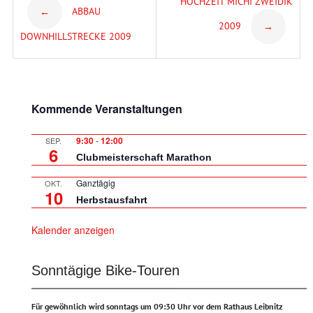
Post
HOCHZEIT MICHI ZWEIDIK
ABBAU
←
2009
→
navigation
DOWNHILLSTRECKE 2009
Kommende Veranstaltungen
9:30
-
12:00
SEP.
6
Clubmeisterschaft Marathon
Ganztägig
OKT.
10
Herbstausfahrt
Kalender anzeigen
Sonntägige Bike-Touren
Für gewöhnlich wird sonntags um 09:30 Uhr vor dem Rathaus Leibnitz