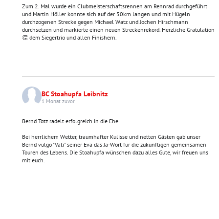
Zum 2. Mal wurde ein Clubmeisterschaftsrennen am Rennrad durchgeführt
und Martin Höller konnte sich auf der 50km langen und mit Hügeln
durchzogenen Strecke gegen Michael Watz und Jochen Hirschmann
durchsetzen und markierte einen neuen Streckenrekord. Herzliche Gratulation
👏 dem Siegertrio und allen Finishern.
BC Stoahupfa Leibnitz
1 Monat zuvor
Bernd Totz radelt erfolgreich in die Ehe
Bei herrlichem Wetter, traumhafter Kulisse und netten Gästen gab unser
Bernd vulgo "Vati" seiner Eva das Ja-Wort für die zukünftigen gemeinsamen
Touren des Lebens. Die Stoahupfa wünschen dazu alles Gute, wir freuen uns
mit euch.