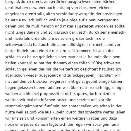
bergauf, durch dreck, wasserlöcher ausgeschwemmten bächen,
geröllhalden usw. aber auch entlang von einsamen teichen,
abgelegen grenztrails, alten verbindungswergerln der ansässigen
bauern usw.. schließlich wollen ja einige auf alpenüberquerung
gehen und da muß mensch und material getestet werden. es sollte
nicht lange dauern und so riss sich der lieschi durch seine mensch-
und materialmordende fahrweise ein großes loch in die
seitenwand, da half auch die pannenflüßigkeit nix mehr. und vor
lauter hudeln und einmal nicht zu spät kommen ist auch der
schlauch zu hause geblieben. aber man hat ja freunde die einem
helfen können! so hat der thommy einen tollen 100kg schweren
schlauch geliehen der mir die weiterfahrt gesichtert hat. (hab ich
aber schon wieder ausgebaut und zurückgegeben). nachdem wir
mal auf den verblockten wegerln im hl. geist gebiet einige körner
liegen gelassen haben radelten wir rüber nach remschnigg. einige
wolken am himmel prophezeiten nichts gutes, doch trotzdem
wollten wir mal ein bißchen rasten und setzten uns vor die
remschniggalmhütte! fünf minuten später saßen wir schon in der
hütte weil es goß wie aus kübeln. durch das schlechte wetter laßen
wir uns zeit und konsumierten einen weiteren radler und dazu
noch eine jause. danach legte sich der regen wir sprangen rauß
nahmen noch ein schnapserl vor der tür und so sollte uns nichts