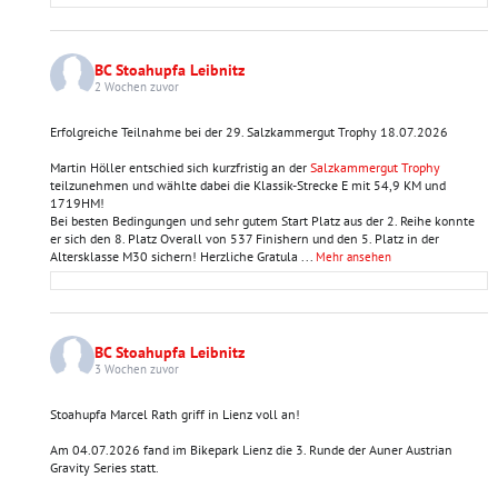
BC Stoahupfa Leibnitz
2 Wochen zuvor
Erfolgreiche Teilnahme bei der 29. Salzkammergut Trophy 18.07.2026
Martin Höller entschied sich kurzfristig an der
Salzkammergut Trophy
teilzunehmen und wählte dabei die Klassik-Strecke E mit 54,9 KM und
1719HM!
Bei besten Bedingungen und sehr gutem Start Platz aus der 2. Reihe konnte
er sich den 8. Platz Overall von 537 Finishern und den 5. Platz in der
Altersklasse M30 sichern! Herzliche Gratula
...
Mehr ansehen
BC Stoahupfa Leibnitz
3 Wochen zuvor
Stoahupfa Marcel Rath griff in Lienz voll an!
Am 04.07.2026 fand im Bikepark Lienz die 3. Runde der Auner Austrian
Gravity Series statt.