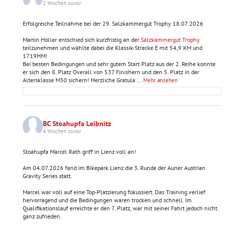
2 Wochen zuvor
Erfolgreiche Teilnahme bei der 29. Salzkammergut Trophy 18.07.2026
Martin Höller entschied sich kurzfristig an der
Salzkammergut Trophy
teilzunehmen und wählte dabei die Klassik-Strecke E mit 54,9 KM und
1719HM!
Bei besten Bedingungen und sehr gutem Start Platz aus der 2. Reihe konnte
er sich den 8. Platz Overall von 537 Finishern und den 5. Platz in der
Altersklasse M30 sichern! Herzliche Gratula
...
Mehr ansehen
BC Stoahupfa Leibnitz
4 Wochen zuvor
Stoahupfa Marcel Rath griff in Lienz voll an!
Am 04.07.2026 fand im Bikepark Lienz die 3. Runde der Auner Austrian
Gravity Series statt.
Marcel war voll auf eine Top-Platzierung fokussiert. Das Training verlief
hervorragend und die Bedingungen waren trocken und schnell. Im
Qualifikationslauf erreichte er den 7. Platz, war mit seiner Fahrt jedoch nicht
ganz zufrieden.