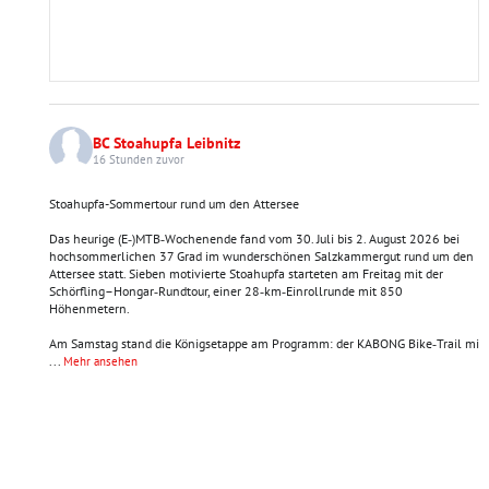
BC Stoahupfa Leibnitz
16 Stunden zuvor
Stoahupfa-Sommertour rund um den Attersee
Das heurige (E‑)MTB‑Wochenende fand vom 30. Juli bis 2. August 2026 bei
hochsommerlichen 37 Grad im wunderschönen Salzkammergut rund um den
Attersee statt. Sieben motivierte Stoahupfa starteten am Freitag mit der
Schörfling–Hongar‑Rundtour, einer 28‑km‑Einrollrunde mit 850
Höhenmetern.
Am Samstag stand die Königsetappe am Programm: der KABONG Bike‑Trail mi
...
Mehr ansehen