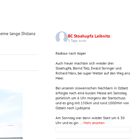
 eine lange Distanz
BC Stoahupfa Leibnitz
3 Tage zuvor
Radtour nach Koper
Auch heuer machten sich wieder drei
Stoahupfa, Bernd Totz, Ewald Skringer und
Richard Marx, bei super Wetter auf den Weg ans
Meer.
Bei unseren slowenischen Nachbarn in Ozbalt
erfolgte nach eine kurzen Messe am Samstag
pünktlich um 6 Uhr morgens der Startschuss
und es ging mit 150km und rund 1000Hm von
Ozbalt nach Ljubljana.
Am Sonntag war dann wieder Start um 6.30
Uhr und es gin
...
Mehr ansehen