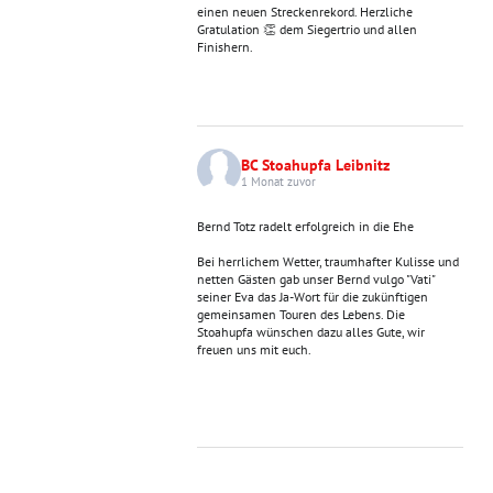
einen neuen Streckenrekord. Herzliche
Gratulation 👏 dem Siegertrio und allen
Finishern.
BC Stoahupfa Leibnitz
1 Monat zuvor
Bernd Totz radelt erfolgreich in die Ehe
Bei herrlichem Wetter, traumhafter Kulisse und
netten Gästen gab unser Bernd vulgo "Vati"
seiner Eva das Ja-Wort für die zukünftigen
gemeinsamen Touren des Lebens. Die
Stoahupfa wünschen dazu alles Gute, wir
freuen uns mit euch.