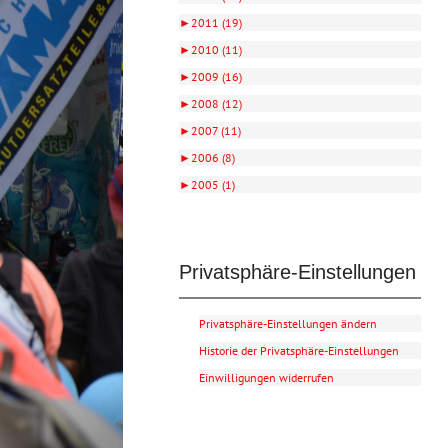
►
2011 (19)
►
2010 (11)
►
2009 (16)
►
2008 (12)
►
2007 (11)
►
2006 (8)
►
2005 (1)
Privatsphäre-Einstellungen
Privatsphäre-Einstellungen ändern
Historie der Privatsphäre-Einstellungen
Einwilligungen widerrufen