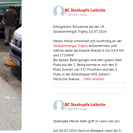
BC Stoahupfa Leibnitz
2 Wochen zuvor
Erfolgreiche Teilnahme bei der 29.
Salzkammergut Trophy 18.07.2026
Martin Höller entschied sich kurzfristig an der
Salzkammergut Trophy
teilzunehmen und
wählte dabei die Klassik-Strecke E mit 54,9 KM
und 1719HM!
Bei besten Bedingungen und sehr gutem Start
Platz aus der 2. Reihe konnte er sich den 8.
Platz Overall von 537 Finishern und den 5.
Platz in der Altersklasse M30 sichern!
Herzliche Gratula
...
Mehr ansehen
BC Stoahupfa Leibnitz
3 Wochen zuvor
Stoahupfa Marcel Rath griff in Lienz voll an!
Am 04.07.2026 fand im Bikepark Lienz die 3.