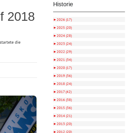
Historie
f 2018
►
2026 (17)
►
2025 (20)
►
2024 (28)
tartete die
►
2023 (24)
►
2022 (29)
►
2021 (34)
►
2020 (17)
►
2019 (36)
►
2018 (24)
►
2017 (42)
►
2016 (38)
►
2015 (36)
►
2014 (21)
►
2013 (20)
►
2012 (20)