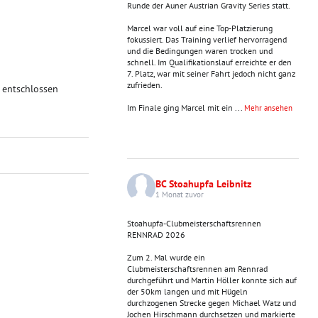
Runde der Auner Austrian Gravity Series statt.
Marcel war voll auf eine Top-Platzierung
fokussiert. Das Training verlief hervorragend
und die Bedingungen waren trocken und
schnell. Im Qualifikationslauf erreichte er den
7. Platz, war mit seiner Fahrt jedoch nicht ganz
zufrieden.
 entschlossen
Im Finale ging Marcel mit ein
...
Mehr ansehen
BC Stoahupfa Leibnitz
1 Monat zuvor
Stoahupfa-Clubmeisterschaftsrennen
RENNRAD 2026
Zum 2. Mal wurde ein
Clubmeisterschaftsrennen am Rennrad
durchgeführt und Martin Höller konnte sich auf
der 50km langen und mit Hügeln
durchzogenen Strecke gegen Michael Watz und
Jochen Hirschmann durchsetzen und markierte