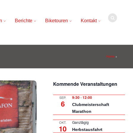
n
Berichte
Biketouren
Kontakt
Home
»
Kommende Veranstaltungen
9:30
-
12:00
SEP.
6
Clubmeisterschaft
Marathon
Ganztägig
OKT.
10
Herbstausfahrt