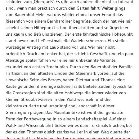
schinden zum „Obergueß“. Es gibt auch andere die nicht so tolerant
sind, wenn man praktisch durch den Garten fährt. Weiter gings
zum Bauernhof Meier wo uns wieder einmal unser Freund das
Riesenfich von einem Bernhardiner begrüßte, doch der hat wie mir
scheint seinen Höhepunkt schon überschritten und so ärgerte er
uns kaum und ließ uns ziehen. Der erste fahrtechnische Höhepunkt
stand bevor und ließ erstmals die Wadeln schmerzen. Ein steiler
wurzeliger Anstieg mit Laub stand vor uns. Wer hier nicht
ordentlich Druck am Lenker hat, der schiebt. Geschafft, und ein paar
Atemzüge später fuhren wir eine mir unbekannte Variante,
erkundet von echten Stoahupfan. Durch den Bauernhof der Familie
Hartman, an den ältesten Linden der Steiermark vorbei, auf die
slowenische Seite des Berges, haben Dietmar und Thomas eine
Route gefunden die einige schöne Trails bietete. Zudem typisch für
die Grenzregion sind die alten Hohlwege die immer wieder von
kleinen Streuobstwiesen in den Wald wechseln und die
kleinstrukturierte und ursprüngliche Landschaft in dieser
Grenzregion prägen. Das Mountainbike ist wohl die genialste
Form der Fortbewegung in so einem Landschaftsspiel. Auf einer
Wald- und Wiesenabfahrt ließen wir es dann erstmals krachen, bei
der es den Thommy gleich zerriss weil er in einen Weg querte der
doch zu tief lag. Nachdem der Lenker wieder eingerichtet war gings