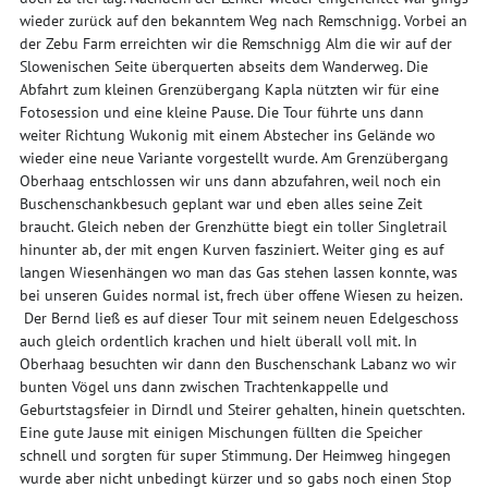
wieder zurück auf den bekanntem Weg nach Remschnigg. Vorbei an
der Zebu Farm erreichten wir die Remschnigg Alm die wir auf der
Slowenischen Seite überquerten abseits dem Wanderweg. Die
Abfahrt zum kleinen Grenzübergang Kapla nützten wir für eine
Fotosession und eine kleine Pause. Die Tour führte uns dann
weiter Richtung Wukonig mit einem Abstecher ins Gelände wo
wieder eine neue Variante vorgestellt wurde. Am Grenzübergang
Oberhaag entschlossen wir uns dann abzufahren, weil noch ein
Buschenschankbesuch geplant war und eben alles seine Zeit
braucht. Gleich neben der Grenzhütte biegt ein toller Singletrail
hinunter ab, der mit engen Kurven fasziniert. Weiter ging es auf
langen Wiesenhängen wo man das Gas stehen lassen konnte, was
bei unseren Guides normal ist, frech über offene Wiesen zu heizen.
Der Bernd ließ es auf dieser Tour mit seinem neuen Edelgeschoss
auch gleich ordentlich krachen und hielt überall voll mit. In
Oberhaag besuchten wir dann den Buschenschank Labanz wo wir
bunten Vögel uns dann zwischen Trachtenkappelle und
Geburtstagsfeier in Dirndl und Steirer gehalten, hinein quetschten.
Eine gute Jause mit einigen Mischungen füllten die Speicher
schnell und sorgten für super Stimmung. Der Heimweg hingegen
wurde aber nicht unbedingt kürzer und so gabs noch einen Stop