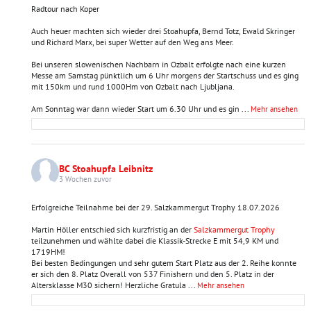
Radtour nach Koper
Auch heuer machten sich wieder drei Stoahupfa, Bernd Totz, Ewald Skringer
und Richard Marx, bei super Wetter auf den Weg ans Meer.
Bei unseren slowenischen Nachbarn in Ozbalt erfolgte nach eine kurzen
Messe am Samstag pünktlich um 6 Uhr morgens der Startschuss und es ging
mit 150km und rund 1000Hm von Ozbalt nach Ljubljana.
Am Sonntag war dann wieder Start um 6.30 Uhr und es gin
...
Mehr ansehen
BC Stoahupfa Leibnitz
3 Wochen zuvor
Erfolgreiche Teilnahme bei der 29. Salzkammergut Trophy 18.07.2026
Martin Höller entschied sich kurzfristig an der
Salzkammergut Trophy
teilzunehmen und wählte dabei die Klassik-Strecke E mit 54,9 KM und
1719HM!
Bei besten Bedingungen und sehr gutem Start Platz aus der 2. Reihe konnte
er sich den 8. Platz Overall von 537 Finishern und den 5. Platz in der
Altersklasse M30 sichern! Herzliche Gratula
...
Mehr ansehen