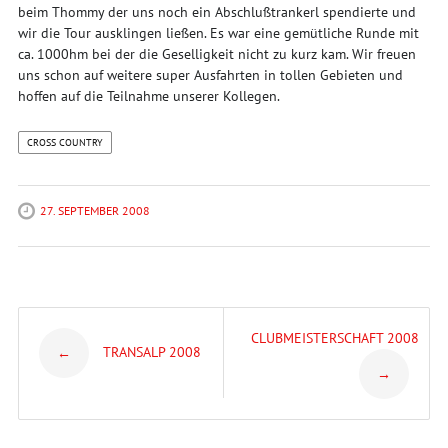
beim Thommy der uns noch ein Abschlußtrankerl spendierte und
wir die Tour ausklingen ließen. Es war eine gemütliche Runde mit
ca. 1000hm bei der die Geselligkeit nicht zu kurz kam. Wir freuen
uns schon auf weitere super Ausfahrten in tollen Gebieten und
hoffen auf die Teilnahme unserer Kollegen.
CROSS COUNTRY
27. SEPTEMBER 2008
Post
CLUBMEISTERSCHAFT 2008
TRANSALP 2008
←
→
navigation