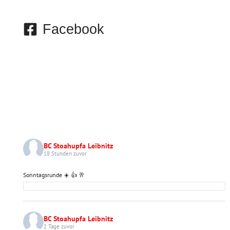
Facebook
BC Stoahupfa Leibnitz
18 Stunden zuvor
Sonntagsrunde ☀️ 👍 🥂
BC Stoahupfa Leibnitz
2 Tage zuvor