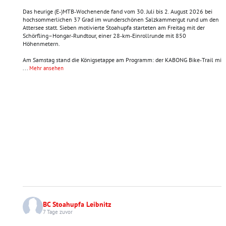
Das heurige (E‑)MTB‑Wochenende fand vom 30. Juli bis 2. August 2026 bei
hochsommerlichen 37 Grad im wunderschönen Salzkammergut rund um den
Attersee statt. Sieben motivierte Stoahupfa starteten am Freitag mit der
Schörfling–Hongar‑Rundtour, einer 28‑km‑Einrollrunde mit 850
Höhenmetern.
Am Samstag stand die Königsetappe am Programm: der KABONG Bike‑Trail mi
...
Mehr ansehen
BC Stoahupfa Leibnitz
7 Tage zuvor