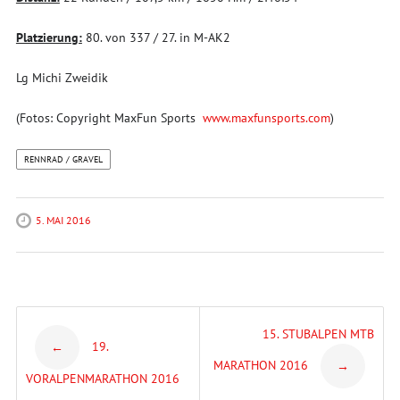
Platzierung:
80. von 337 / 27. in M-AK2
Lg Michi Zweidik
(Fotos: Copyright MaxFun Sports
www.maxfunsports.com
)
RENNRAD / GRAVEL
5. MAI 2016
Post
15. STUBALPEN MTB
19.
←
MARATHON 2016
→
navigation
VORALPENMARATHON 2016