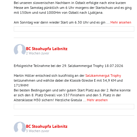
Bei unseren slowenischen Nachbarn in Ozbalt erfolgte nach eine kurzen
Messe am Samstag pünktlich um 6 Uhr morgens der Startschuss und es ging
mit 150km und rund 1000Hm von Ozbalt nach Ljubljana.
Am Sonntag war dann wieder Start um 6.30 Uhr und es gin
...
Mehr ansehen
BC Stoahupfa Leibnitz
2 Wochen zuvor
Erfolgreiche Teilnahme bei der 29. Salzkammergut Trophy 18.07.2026
Martin Höller entschied sich kurzfristig an der
Salzkammergut Trophy
teilzunehmen und wählte dabei die Klassik-Strecke E mit 54,9 KM und
1719HM!
Bei besten Bedingungen und sehr gutem Start Platz aus der 2. Reihe konnte
er sich den 8. Platz Overall von 537 Finishern und den 5. Platz in der
Altersklasse M30 sichern! Herzliche Gratula
...
Mehr ansehen
BC Stoahupfa Leibnitz
3 Wochen zuvor