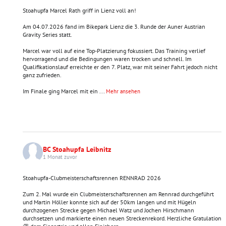
Stoahupfa Marcel Rath griff in Lienz voll an!
Am 04.07.2026 fand im Bikepark Lienz die 3. Runde der Auner Austrian
Gravity Series statt.
Marcel war voll auf eine Top-Platzierung fokussiert. Das Training verlief
hervorragend und die Bedingungen waren trocken und schnell. Im
Qualifikationslauf erreichte er den 7. Platz, war mit seiner Fahrt jedoch nicht
ganz zufrieden.
Im Finale ging Marcel mit ein
...
Mehr ansehen
BC Stoahupfa Leibnitz
1 Monat zuvor
Stoahupfa-Clubmeisterschaftsrennen RENNRAD 2026
Zum 2. Mal wurde ein Clubmeisterschaftsrennen am Rennrad durchgeführt
und Martin Höller konnte sich auf der 50km langen und mit Hügeln
durchzogenen Strecke gegen Michael Watz und Jochen Hirschmann
durchsetzen und markierte einen neuen Streckenrekord. Herzliche Gratulation