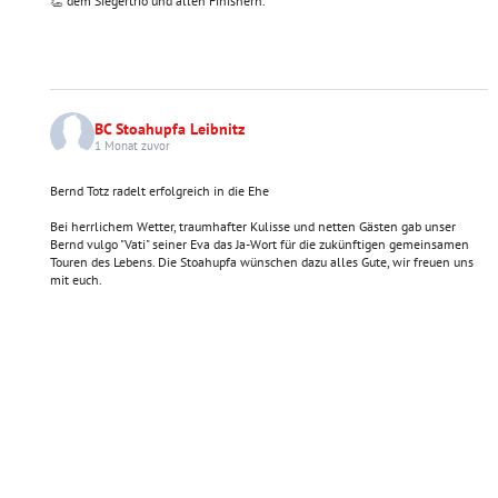
👏 dem Siegertrio und allen Finishern.
BC Stoahupfa Leibnitz
1 Monat zuvor
Bernd Totz radelt erfolgreich in die Ehe
Bei herrlichem Wetter, traumhafter Kulisse und netten Gästen gab unser
Bernd vulgo "Vati" seiner Eva das Ja-Wort für die zukünftigen gemeinsamen
Touren des Lebens. Die Stoahupfa wünschen dazu alles Gute, wir freuen uns
mit euch.