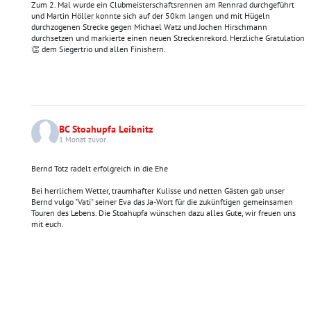
Zum 2. Mal wurde ein Clubmeisterschaftsrennen am Rennrad durchgeführt
und Martin Höller konnte sich auf der 50km langen und mit Hügeln
durchzogenen Strecke gegen Michael Watz und Jochen Hirschmann
durchsetzen und markierte einen neuen Streckenrekord. Herzliche Gratulation
👏 dem Siegertrio und allen Finishern.
BC Stoahupfa Leibnitz
1 Monat zuvor
Bernd Totz radelt erfolgreich in die Ehe
Bei herrlichem Wetter, traumhafter Kulisse und netten Gästen gab unser
Bernd vulgo "Vati" seiner Eva das Ja-Wort für die zukünftigen gemeinsamen
Touren des Lebens. Die Stoahupfa wünschen dazu alles Gute, wir freuen uns
mit euch.