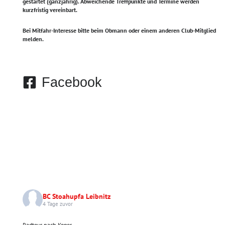
gestartet (ganzjährig).
Abweichende Treffpunkte und Termine werden
kurzfristig vereinbart.
Bei Mitfahr-Interesse bitte beim Obmann oder einem anderen Club-Mitglied
melden.
Facebook
BC Stoahupfa Leibnitz
4 Tage zuvor
Radtour nach Koper