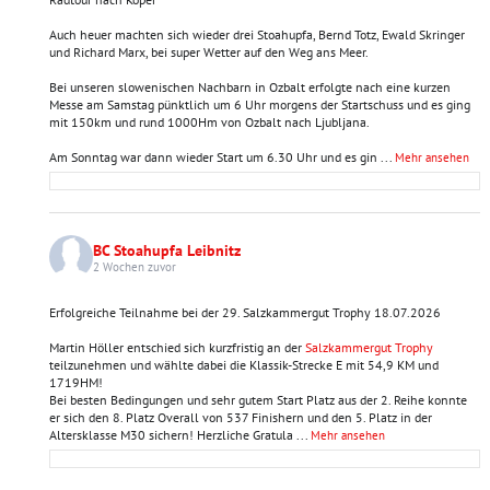
Auch heuer machten sich wieder drei Stoahupfa, Bernd Totz, Ewald Skringer
und Richard Marx, bei super Wetter auf den Weg ans Meer.
Bei unseren slowenischen Nachbarn in Ozbalt erfolgte nach eine kurzen
Messe am Samstag pünktlich um 6 Uhr morgens der Startschuss und es ging
mit 150km und rund 1000Hm von Ozbalt nach Ljubljana.
Am Sonntag war dann wieder Start um 6.30 Uhr und es gin
...
Mehr ansehen
BC Stoahupfa Leibnitz
2 Wochen zuvor
Erfolgreiche Teilnahme bei der 29. Salzkammergut Trophy 18.07.2026
Martin Höller entschied sich kurzfristig an der
Salzkammergut Trophy
teilzunehmen und wählte dabei die Klassik-Strecke E mit 54,9 KM und
1719HM!
Bei besten Bedingungen und sehr gutem Start Platz aus der 2. Reihe konnte
er sich den 8. Platz Overall von 537 Finishern und den 5. Platz in der
Altersklasse M30 sichern! Herzliche Gratula
...
Mehr ansehen