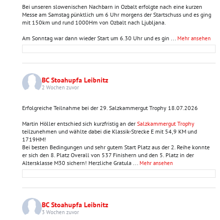
Bei unseren slowenischen Nachbarn in Ozbalt erfolgte nach eine kurzen
Messe am Samstag pünktlich um 6 Uhr morgens der Startschuss und es ging
mit 150km und rund 1000Hm von Ozbalt nach Ljubljana.
Am Sonntag war dann wieder Start um 6.30 Uhr und es gin
...
Mehr ansehen
BC Stoahupfa Leibnitz
2 Wochen zuvor
Erfolgreiche Teilnahme bei der 29. Salzkammergut Trophy 18.07.2026
Martin Höller entschied sich kurzfristig an der
Salzkammergut Trophy
teilzunehmen und wählte dabei die Klassik-Strecke E mit 54,9 KM und
1719HM!
Bei besten Bedingungen und sehr gutem Start Platz aus der 2. Reihe konnte
er sich den 8. Platz Overall von 537 Finishern und den 5. Platz in der
Altersklasse M30 sichern! Herzliche Gratula
...
Mehr ansehen
BC Stoahupfa Leibnitz
3 Wochen zuvor