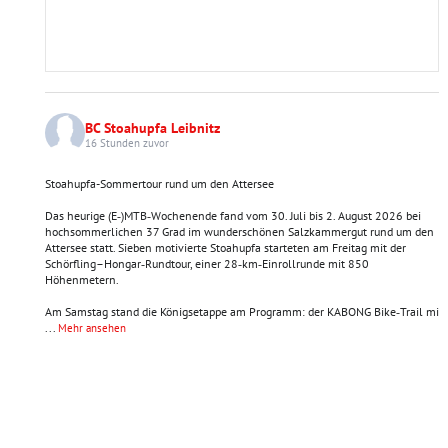
BC Stoahupfa Leibnitz
16 Stunden zuvor
Stoahupfa-Sommertour rund um den Attersee
Das heurige (E‑)MTB‑Wochenende fand vom 30. Juli bis 2. August 2026 bei
hochsommerlichen 37 Grad im wunderschönen Salzkammergut rund um den
Attersee statt. Sieben motivierte Stoahupfa starteten am Freitag mit der
Schörfling–Hongar‑Rundtour, einer 28‑km‑Einrollrunde mit 850
Höhenmetern.
Am Samstag stand die Königsetappe am Programm: der KABONG Bike‑Trail mi
...
Mehr ansehen