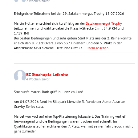
2 Wochen zuvor
Erfolgreiche Teilnahme bei der 29. Salzkammergut Trophy 18.07.2026
Martin Höller entschied sich kurzfristig an der
Salzkammergut Trophy
teilzunehmen und wählte dabei die Klassik-Strecke E mit 54,9 KM und
1719HM!
Bei besten Bedingungen und sehr gutem Start Platz aus der 2. Reihe konnte
er sich den 8. Platz Overall von 537 Finishern und den 5. Platz in der
Altersklasse M30 sichern! Herzliche Gratula
...
Mehr ansehen
BC Stoahupfa Leibnitz
4 Wochen zuvor
Stoahupfa Marcel Rath griff in Lienz voll an!
Am 04.07.2026 fand im Bikepark Lienz die 3. Runde der Auner Austrian
Gravity Series statt.
Marcel war voll auf eine Top-Platzierung fokussiert. Das Training verlief
hervorragend und die Bedingungen waren trocken und schnell. Im
Qualifikationslauf erreichte er den 7. Platz, war mit seiner Fahrt jedoch nicht
ganz zufrieden.