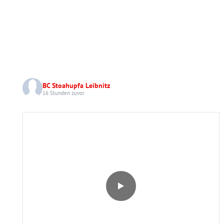
BC Stoahupfa Leibnitz
16 Stunden zuvor