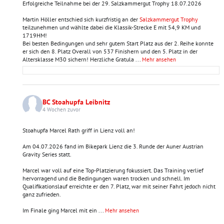
Erfolgreiche Teilnahme bei der 29. Salzkammergut Trophy 18.07.2026
Martin Höller entschied sich kurzfristig an der
Salzkammergut Trophy
teilzunehmen und wählte dabei die Klassik-Strecke E mit 54,9 KM und
1719HM!
Bei besten Bedingungen und sehr gutem Start Platz aus der 2. Reihe konnte
er sich den 8. Platz Overall von 537 Finishern und den 5. Platz in der
Altersklasse M30 sichern! Herzliche Gratula
...
Mehr ansehen
BC Stoahupfa Leibnitz
4 Wochen zuvor
Stoahupfa Marcel Rath griff in Lienz voll an!
Am 04.07.2026 fand im Bikepark Lienz die 3. Runde der Auner Austrian
Gravity Series statt.
Marcel war voll auf eine Top-Platzierung fokussiert. Das Training verlief
hervorragend und die Bedingungen waren trocken und schnell. Im
Qualifikationslauf erreichte er den 7. Platz, war mit seiner Fahrt jedoch nicht
ganz zufrieden.
Im Finale ging Marcel mit ein
...
Mehr ansehen