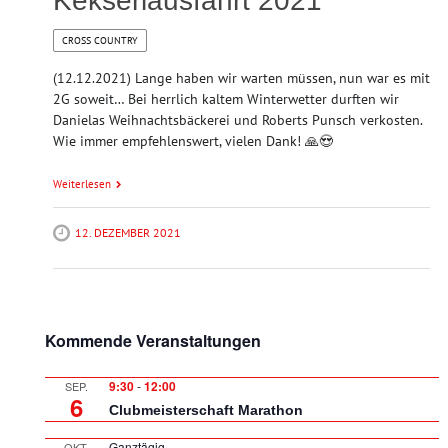
Kekserlausfahrt 2021
CROSS COUNTRY
(12.12.2021) Lange haben wir warten müssen, nun war es mit
2G soweit… Bei herrlich kaltem Winterwetter durften wir
Danielas Weihnachtsbäckerei und Roberts Punsch verkosten.
Wie immer empfehlenswert, vielen Dank! 🙏😍
Weiterlesen
12. DEZEMBER 2021
Kommende Veranstaltungen
9:30
-
12:00
SEP.
6
Clubmeisterschaft Marathon
Ganztägig
OKT.