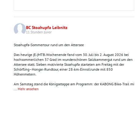
BC Stoahupfa Leibnitz
11 Stunden zuvor
Stoahupfa-Sommertour rund um den Attersee
Das heurige (E‑)MTB‑Wochenende fand vom 30. Juli bis 2. August 2026 bei
hochsommerlichen 37 Grad im wunderschönen Salzkammergut rund um den
Attersee statt. Sieben motivierte Stoahupfa starteten am Freitag mit der
Schörfling–Hongar‑Rundtour, einer 28‑km‑Einrollrunde mit 850
Höhenmetern.
Am Samstag stand die Königsetappe am Programm: der KABONG Bike‑Trail mi
...
Mehr ansehen