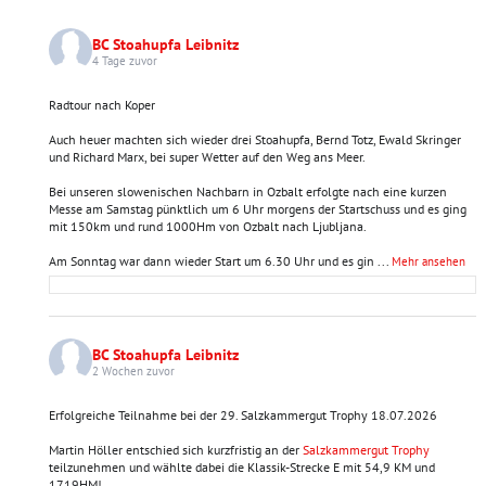
BC Stoahupfa Leibnitz
4 Tage zuvor
Radtour nach Koper
Auch heuer machten sich wieder drei Stoahupfa, Bernd Totz, Ewald Skringer
und Richard Marx, bei super Wetter auf den Weg ans Meer.
Bei unseren slowenischen Nachbarn in Ozbalt erfolgte nach eine kurzen
Messe am Samstag pünktlich um 6 Uhr morgens der Startschuss und es ging
mit 150km und rund 1000Hm von Ozbalt nach Ljubljana.
Am Sonntag war dann wieder Start um 6.30 Uhr und es gin
...
Mehr ansehen
BC Stoahupfa Leibnitz
2 Wochen zuvor
Erfolgreiche Teilnahme bei der 29. Salzkammergut Trophy 18.07.2026
Martin Höller entschied sich kurzfristig an der
Salzkammergut Trophy
teilzunehmen und wählte dabei die Klassik-Strecke E mit 54,9 KM und
1719HM!