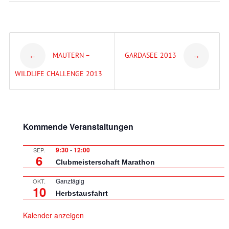
Post
MAUTERN –
GARDASEE 2013
←
→
navigation
WILDLIFE CHALLENGE 2013
Kommende Veranstaltungen
9:30
-
12:00
SEP.
6
Clubmeisterschaft Marathon
Ganztägig
OKT.
10
Herbstausfahrt
Kalender anzeigen