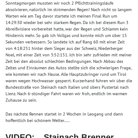
Sonntagmorgen mussten wir noch 2 Pflichttrainingsläufe
absolvieren, natürlich im strömenden Regen! Nach nicht so langem
Warten wie am Tag davor startete ich meinen Final Run um
14:29:30 wieder bei sehr starkem Regen. Da ich bei diesem Run 3
Abreißvisiere vorbereitet hatte, war der Regen und Schlamm kein
Hindernis mehr. So gab ich Vollgas und konnte mich um über 15
Sekunden verbessern. So landete ich auf Rang 60 mit einer Zeit
von 4:18:251 hinter dem Sieger aus der Schweiz, Niederberger
Noel, mit einer Zeit von 3:52:151. Ich bin sehr zufrieden mit meiner
Zeit bei den absolut schlechten Bedingungen. Nach Abbau des
Zeltes und Einräumen des Autos stellte sich die schwierigen Frage,
wie kommen wir nach Hause. Alle Hauptzubringer rund um Tirol
waren wegen Hochwasser gesperrt. Kurzerhand fuhren wir über die
Bundesstraße von Steinach nach Italien und übers Pustertal nach
Lienz. Nach 6-stündiger Fahrt waren wir froh, endlich im warmen
Zuhause zu sein.
Das nächste Rennen startet in 2 Wochen in Leogang und dann
hoffentlich bei schönem Wetter…..
VIDEO: „Stainach Brenner