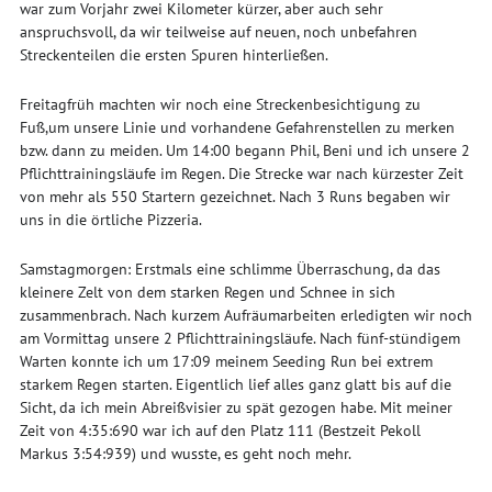
war zum Vorjahr zwei Kilometer kürzer, aber auch sehr
anspruchsvoll, da wir teilweise auf neuen, noch unbefahren
Streckenteilen die ersten Spuren hinterließen.
Freitagfrüh machten wir noch eine Streckenbesichtigung zu
Fuß,um unsere Linie und vorhandene Gefahrenstellen zu merken
bzw. dann zu meiden. Um 14:00 begann Phil, Beni und ich unsere 2
Pflichttrainingsläufe im Regen. Die Strecke war nach kürzester Zeit
von mehr als 550 Startern gezeichnet. Nach 3 Runs begaben wir
uns in die örtliche Pizzeria.
Samstagmorgen: Erstmals eine schlimme Überraschung, da das
kleinere Zelt von dem starken Regen und Schnee in sich
zusammenbrach. Nach kurzem Aufräumarbeiten erledigten wir noch
am Vormittag unsere 2 Pflichttrainingsläufe. Nach fünf-stündigem
Warten konnte ich um 17:09 meinem Seeding Run bei extrem
starkem Regen starten. Eigentlich lief alles ganz glatt bis auf die
Sicht, da ich mein Abreißvisier zu spät gezogen habe. Mit meiner
Zeit von 4:35:690 war ich auf den Platz 111 (Bestzeit Pekoll
Markus 3:54:939) und wusste, es geht noch mehr.