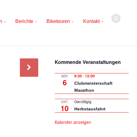
n
Berichte
Biketouren
Kontakt
Kommende Veranstaltungen
9:30
-
12:00
SEP.
6
Clubmeisterschaft
Marathon
Ganztägig
OKT.
10
Herbstausfahrt
Kalender anzeigen