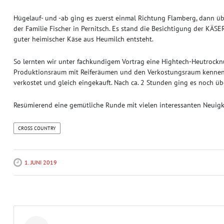
Hügelauf- und -ab ging es zuerst einmal Richtung Flamberg, dann üb
der Familie Fischer in Pernitsch. Es stand die Besichtigung der KÄS
guter heimischer Käse aus Heumilch entsteht.
So lernten wir unter fachkundigem Vortrag eine Hightech-Heutrockn
Produktionsraum mit Reiferäumen und den Verkostungsraum kennen
verkostet und gleich eingekauft. Nach ca. 2 Stunden ging es noch üb
Resümierend eine gemütliche Runde mit vielen interessanten Neuigke
CROSS COUNTRY
1. JUNI 2019
Post