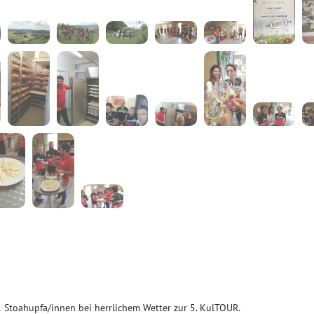
11 Stoahupfa/innen bei herrlichem Wetter zur 5. KulTOUR.