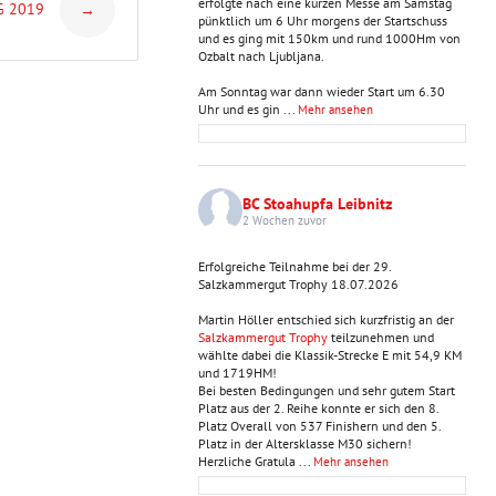
erfolgte nach eine kurzen Messe am Samstag
G 2019
→
pünktlich um 6 Uhr morgens der Startschuss
und es ging mit 150km und rund 1000Hm von
Ozbalt nach Ljubljana.
Am Sonntag war dann wieder Start um 6.30
Uhr und es gin
...
Mehr ansehen
BC Stoahupfa Leibnitz
2 Wochen zuvor
Erfolgreiche Teilnahme bei der 29.
Salzkammergut Trophy 18.07.2026
Martin Höller entschied sich kurzfristig an der
Salzkammergut Trophy
teilzunehmen und
wählte dabei die Klassik-Strecke E mit 54,9 KM
und 1719HM!
Bei besten Bedingungen und sehr gutem Start
Platz aus der 2. Reihe konnte er sich den 8.
Platz Overall von 537 Finishern und den 5.
Platz in der Altersklasse M30 sichern!
Herzliche Gratula
...
Mehr ansehen