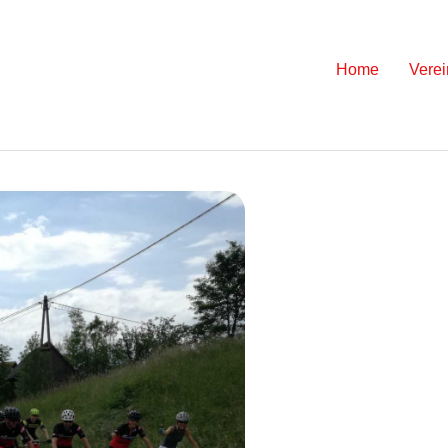
Skip
Home
Verei
to
content