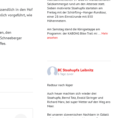
Salzkammergut rund um den Attersee statt.
Sieben motivierte Stoahupfa starteten am
ssendlich in den Hof
Freitag mit der Schörfling–Hongar‑Rundtour,
lich vorgeführt, wie
einer 28‑km‑Einrollrunde mit 850
Höhenmetern.
Am Samstag stand die Königsetappe am
en, den
Programm: der KABONG Bike‑Trail mi
...
Mehr
 Schneeberger
ansehen
fee.
BC Stoahupfa Leibnitz
6 Tage zuvor
Radtour nach Koper
Auch heuer machten sich wieder drei
Stoahupfa, Bernd Totz, Ewald Skringer und
Richard Marx, bei super Wetter auf den Weg ans
Meer.
Bei unseren slowenischen Nachbarn in Ozbalt