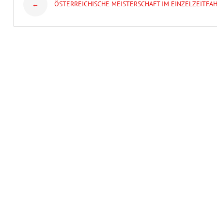
ÖSTERREICHISCHE MEISTERSCHAFT IM EINZELZEITFA
←
navigation