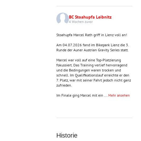
BC Stoahupfa Leibnitz
4 Wochen zuvor
Stoahupfa Marcel Rath griff in Lienz voll an!
Am 04.07.2026 fand im Bikepark Lienz die 3.
Runde der Auner Austrian Gravity Series statt.
Marcel war voll auf eine Top-Platzierung
fokussiert. Das Training verlief hervorragend
und die Bedingungen waren trocken und
schnell. Im Qualifikationslauf erreichte er den
7. Platz, war mit seiner Fahrt jedoch nicht ganz
zufrieden.
Im Finale ging Marcel mit ein
...
Mehr ansehen
Historie