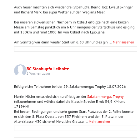
Auch heuer machten sich wieder drei Stoahupfa, Bernd Totz, Ewald Skringer
und Richard Marx, bei super Wetter auf den Weg ans Meer.
Bei unseren slowenischen Nachbarn in Ozbalt erfolgte nach eine kurzen
Messe am Samstag pünktlich um 6 Uhr morgens der Startschuss und es ging
mit 150km und rund 1000Hm von Ozbalt nach Ljubljana.
Am Sonntag war dann wieder Start um 6.30 Uhr und es gin
...
Mehr ansehen
BC Stoahupfa Leibnitz
2 Wochen zuvor
Erfolgreiche Teilnahme bei der 29. Salzkammergut Trophy 18.07.2026
Martin Höller entschied sich kurzfristig an der
Salzkammergut Trophy
teilzunehmen und wählte dabei die Klassik-Strecke E mit 54,9 KM und
1719HM!
Bei besten Bedingungen und sehr gutem Start Platz aus der 2. Reihe konnte
er sich den 8. Platz Overall von 537 Finishern und den 5. Platz in der
Altersklasse M30 sichern! Herzliche Gratula
...
Mehr ansehen