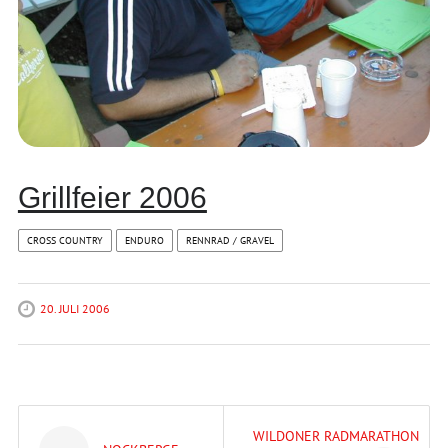
Grillfeier 2006
CROSS COUNTRY
ENDURO
RENNRAD / GRAVEL
20. JULI 2006
Post
WILDONER RADMARATHON