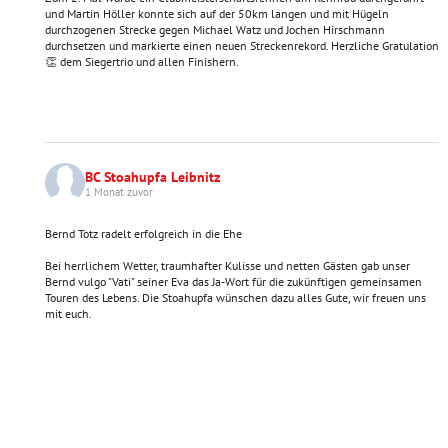
und Martin Höller konnte sich auf der 50km langen und mit Hügeln
durchzogenen Strecke gegen Michael Watz und Jochen Hirschmann
durchsetzen und markierte einen neuen Streckenrekord. Herzliche Gratulation
👏 dem Siegertrio und allen Finishern.
BC Stoahupfa Leibnitz
1 Monat zuvor
Bernd Totz radelt erfolgreich in die Ehe
Bei herrlichem Wetter, traumhafter Kulisse und netten Gästen gab unser
Bernd vulgo "Vati" seiner Eva das Ja-Wort für die zukünftigen gemeinsamen
Touren des Lebens. Die Stoahupfa wünschen dazu alles Gute, wir freuen uns
mit euch.