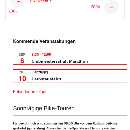
NOCKBERGE
←
2006
→
navigation
2006
Kommende Veranstaltungen
9:30
-
12:00
SEP.
6
Clubmeisterschaft Marathon
Ganztägig
OKT.
10
Herbstausfahrt
Kalender anzeigen
Sonntägige Bike-Touren
Für gewöhnlich wird sonntags um 09:30 Uhr vor dem Rathaus Leibnitz
gestartet (ganzjährig).
Abweichende Treffpunkte und Termine werden