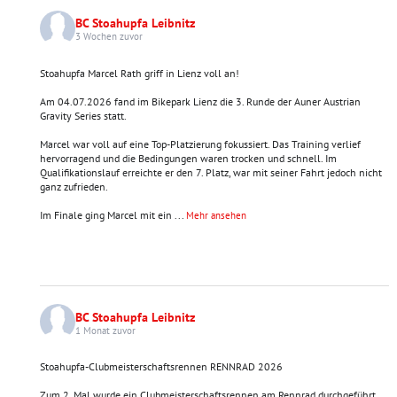
BC Stoahupfa Leibnitz
3 Wochen zuvor
Stoahupfa Marcel Rath griff in Lienz voll an!
Am 04.07.2026 fand im Bikepark Lienz die 3. Runde der Auner Austrian
Gravity Series statt.
Marcel war voll auf eine Top-Platzierung fokussiert. Das Training verlief
hervorragend und die Bedingungen waren trocken und schnell. Im
Qualifikationslauf erreichte er den 7. Platz, war mit seiner Fahrt jedoch nicht
ganz zufrieden.
Im Finale ging Marcel mit ein
...
Mehr ansehen
BC Stoahupfa Leibnitz
1 Monat zuvor
Stoahupfa-Clubmeisterschaftsrennen RENNRAD 2026
Zum 2. Mal wurde ein Clubmeisterschaftsrennen am Rennrad durchgeführt