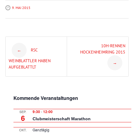
9. MAI 2015
Post
10H-RENNEN
RSC
←
HOCKENHEIMRING 2015
navigation
WEINBLATTLER HABEN
→
AUFGEBLATTLT
Kommende Veranstaltungen
9:30
-
12:00
SEP.
6
Clubmeisterschaft Marathon
Ganztägig
OKT.