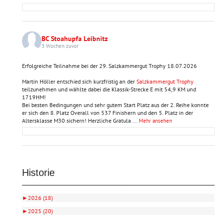
BC Stoahupfa Leibnitz
3 Wochen zuvor
Erfolgreiche Teilnahme bei der 29. Salzkammergut Trophy 18.07.2026
Martin Höller entschied sich kurzfristig an der
Salzkammergut Trophy
teilzunehmen und wählte dabei die Klassik-Strecke E mit 54,9 KM und
1719HM!
Bei besten Bedingungen und sehr gutem Start Platz aus der 2. Reihe konnte
er sich den 8. Platz Overall von 537 Finishern und den 5. Platz in der
Altersklasse M30 sichern! Herzliche Gratula
...
Mehr ansehen
Historie
►
2026 (18)
►
2025 (20)