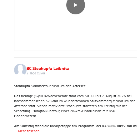
BC Stoahupfa Leibnitz
2 Tage zuvor
Stoahupfa-Sommertour rund um den Attersee
Das heurige (E‑)MTB‑Wochenende fand vom 30. Juli bis 2. August 2026 bei
hochsommerlichen 37 Grad im wunderschönen Salzkammergut rund um den
Attersee statt. Sieben motivierte Stoahupfa starteten am Freitag mit der
Schörfling–Hongar‑Rundtour, einer 28‑km‑Einrollrunde mit 850
Höhenmetern.
Am Samstag stand die Königsetappe am Programm: der KABONG Bike‑Trail mi
...
Mehr ansehen