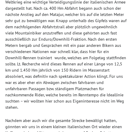
Weltkrieg eine wichtige Verteidigungslinie der italienischen Armee
dargestellt hat. Nach ca. 400 Hm Abfahrt begann auch schon der
nächste Anstieg auf den Matajur, welcher bis auf die letzten Meter
sehr gut zu bewältigen war. Knapp unterhalb des Gipfels waren auf
dem nachfolgenden Abfahrtstrail aber plötzlich ungewöhnlich
viele Mountainbiker anzutreffen und diese gehörten auch fast
ausschließlich zur Enduro/Downhill-Fraktion. Nach den ersten
Metern bergab und Gesprächen mit ein paar anderen Bikern aus
verschiedenen Nationen war schnell klar, dass hier für ein
Downhill-Rennen trainiert wurde, welches am Folgetag stattfinden
sollte. Lt. Recherche wird dieses Rennen auf einer Länge von 12,5
km und 1.450 Hm jährlich von 150 Ridern im Massenstart
absolviert, was definitiv nach spektakulärer Action klingt. Für uns
war es aber eher ein Abwägen zwischen fahrbaren und
unfahrbaren Passagen bzw. ständigem Platzmachen für
nachkommende Rider, welche bereits im Renntempo die Ideallinie
suchten – wir wollten hier schon aus Eigeninteresse nicht im Weg
stehen.
Nachdem aber auch wir die gesamte Strecke bewältigt hatten,
gönnten wir uns in einem kleinen italienischen Ort wieder einen