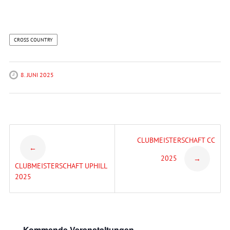
CROSS COUNTRY
8. JUNI 2025
Post
CLUBMEISTERSCHAFT CC
←
2025
→
navigation
CLUBMEISTERSCHAFT UPHILL
2025
Kommende Veranstaltungen