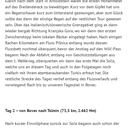
Gleich nach dem Start in Arnoldstein waren die ersten Höhenmeter
auf das Dreiländereck zu bewältigen. Kurz vor dem Gipfel hat uns
ein Regenschauer kurz zum Unterstand gezwungen, aber zum Glück
sollte das dann der einzige Regen auf der restlichen Tour gewesen
sein. Über das italienisch/slowenische Grenzgebiet ging es dann
wieder bergab Richtung Kranjska Gora, wo wir dann den ersten
Zwischenstopp beim lokalen Bäcker eingelegt haben. Nach einigen
flachen Kilometern am Fluss Pišnica entlang wurde dessen
Flussbett nochmal überquert, bevor der Anstieg auf den Vršič-Pass
begann. Nach der Abfahrt, entlang von Geschützstellungen aus
dem 1. Weltkrieg, überquerten wir dann das erste Mal die Soča,
welche uns an diesem Tag und auch in den Folgetagen noch
vielfach mit ihrem atemberaubenden Türkis erfreut hat. Die
restliche Strecke des Tages verlief entlang des Flussverlaufs und
vorwiegend flach bis zu unserem Tagesziel in Bovec.
Tag 2 – von Bovec nach Tolmin (73,5 km, 2.462 Hm)
Nach kurzer Einrollphase zurück zur Soča begann auch schon der