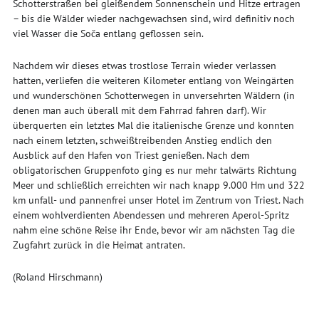
Schotterstraßen bei gleißendem Sonnenschein und Hitze ertragen
– bis die Wälder wieder nachgewachsen sind, wird definitiv noch
viel Wasser die Soča entlang geflossen sein.
Nachdem wir dieses etwas trostlose Terrain wieder verlassen
hatten, verliefen die weiteren Kilometer entlang von Weingärten
und wunderschönen Schotterwegen in unversehrten Wäldern (in
denen man auch überall mit dem Fahrrad fahren darf). Wir
überquerten ein letztes Mal die italienische Grenze und konnten
nach einem letzten, schweißtreibenden Anstieg endlich den
Ausblick auf den Hafen von Triest genießen. Nach dem
obligatorischen Gruppenfoto ging es nur mehr talwärts Richtung
Meer und schließlich erreichten wir nach knapp 9.000 Hm und 322
km unfall- und pannenfrei unser Hotel im Zentrum von Triest. Nach
einem wohlverdienten Abendessen und mehreren Aperol-Spritz
nahm eine schöne Reise ihr Ende, bevor wir am nächsten Tag die
Zugfahrt zurück in die Heimat antraten.
(Roland Hirschmann)