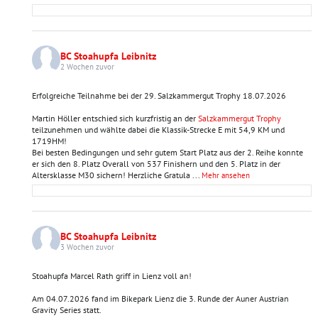
BC Stoahupfa Leibnitz
2 Wochen zuvor
Erfolgreiche Teilnahme bei der 29. Salzkammergut Trophy 18.07.2026
Martin Höller entschied sich kurzfristig an der
Salzkammergut Trophy
teilzunehmen und wählte dabei die Klassik-Strecke E mit 54,9 KM und
1719HM!
Bei besten Bedingungen und sehr gutem Start Platz aus der 2. Reihe konnte
er sich den 8. Platz Overall von 537 Finishern und den 5. Platz in der
Altersklasse M30 sichern! Herzliche Gratula
...
Mehr ansehen
BC Stoahupfa Leibnitz
3 Wochen zuvor
Stoahupfa Marcel Rath griff in Lienz voll an!
Am 04.07.2026 fand im Bikepark Lienz die 3. Runde der Auner Austrian
Gravity Series statt.