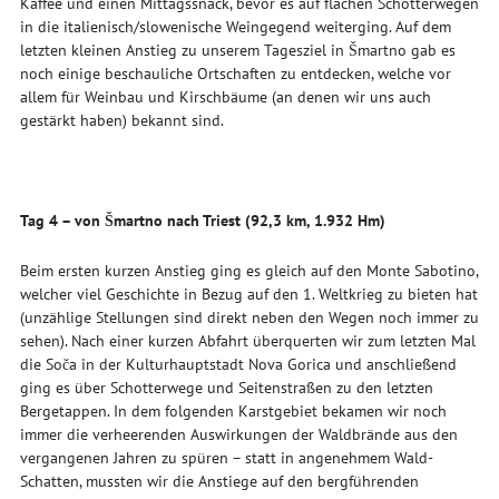
Kaffee und einen Mittagssnack, bevor es auf flachen Schotterwegen
in die italienisch/slowenische Weingegend weiterging. Auf dem
letzten kleinen Anstieg zu unserem Tagesziel in Šmartno gab es
noch einige beschauliche Ortschaften zu entdecken, welche vor
allem für Weinbau und Kirschbäume (an denen wir uns auch
gestärkt haben) bekannt sind.
Tag 4 – von Šmartno nach Triest (92,3 km, 1.932 Hm)
Beim ersten kurzen Anstieg ging es gleich auf den Monte Sabotino,
welcher viel Geschichte in Bezug auf den 1. Weltkrieg zu bieten hat
(unzählige Stellungen sind direkt neben den Wegen noch immer zu
sehen). Nach einer kurzen Abfahrt überquerten wir zum letzten Mal
die Soča in der Kulturhauptstadt Nova Gorica und anschließend
ging es über Schotterwege und Seitenstraßen zu den letzten
Bergetappen. In dem folgenden Karstgebiet bekamen wir noch
immer die verheerenden Auswirkungen der Waldbrände aus den
vergangenen Jahren zu spüren – statt in angenehmem Wald-
Schatten, mussten wir die Anstiege auf den bergführenden