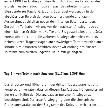
erste 1.000 Hm Anstieg auf den Berg Stol. Kurz vor Erreichen des
Gipfels mussten jedoch noch ein paar Bauarbeiter mittels
Bierspende zur Passier-Erlaubnis überredet werden, da in dem
abschüssigen Bereich der Weg betoniert wurde und kaum
Ausweichmöglichkeiten neben dem frischen Beton bestanden.
Zurück im Tal haben wir uns vor dem nächsten Anstieg noch bei
einem kleinen Greißler mit Kaffee und Eis gestärkt, bevor die Soča
erneut überquert und die weiteren Anstiege absolviert wurden.
Neben kurzen Tragepassagen auf schwierigem Terrain wurden auch
schöne Alm-Abfahrten befahren, bevor wir entlang des Flusses
Tolminka zum zweiten Tagesziel in Tolmin gelangten.
Tag 3 – von Tolmin nach Šmartno (81,7 km, 2.395 Hm)
Das Strecken- und Höhenprofil der dritten Tagesetappe hat uns
vorab schon verraten, dass an diesem Tag fast alle Höhenmeter auf
der ersten Hälfte der Distanz bzw. an nur zwei Anstiegen zu
bewältigen sind. Der erste Anstieg ging über die slowenische
Grenzkammstraße auf den Bergkamm des Kolovrat, welcher im 1.