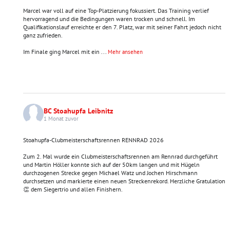
Marcel war voll auf eine Top-Platzierung fokussiert. Das Training verlief
hervorragend und die Bedingungen waren trocken und schnell. Im
Qualifikationslauf erreichte er den 7. Platz, war mit seiner Fahrt jedoch nicht
ganz zufrieden.
Im Finale ging Marcel mit ein
...
Mehr ansehen
BC Stoahupfa Leibnitz
1 Monat zuvor
Stoahupfa-Clubmeisterschaftsrennen RENNRAD 2026
Zum 2. Mal wurde ein Clubmeisterschaftsrennen am Rennrad durchgeführt
und Martin Höller konnte sich auf der 50km langen und mit Hügeln
durchzogenen Strecke gegen Michael Watz und Jochen Hirschmann
durchsetzen und markierte einen neuen Streckenrekord. Herzliche Gratulation
👏 dem Siegertrio und allen Finishern.