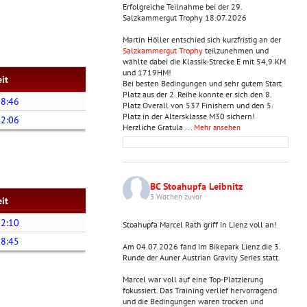
Erfolgreiche Teilnahme bei der 29.
Salzkammergut Trophy 18.07.2026
Martin Höller entschied sich kurzfristig an der
Salzkammergut Trophy
teilzunehmen und
wählte dabei die Klassik-Strecke E mit 54,9 KM
und 1719HM!
eit
Bei besten Bedingungen und sehr gutem Start
Platz aus der 2. Reihe konnte er sich den 8.
58:46
Platz Overall von 537 Finishern und den 5.
Platz in der Altersklasse M30 sichern!
22:06
Herzliche Gratula
...
Mehr ansehen
BC Stoahupfa Leibnitz
3 Wochen zuvor
eit
12:10
Stoahupfa Marcel Rath griff in Lienz voll an!
38:45
Am 04.07.2026 fand im Bikepark Lienz die 3.
Runde der Auner Austrian Gravity Series statt.
Marcel war voll auf eine Top-Platzierung
fokussiert. Das Training verlief hervorragend
und die Bedingungen waren trocken und