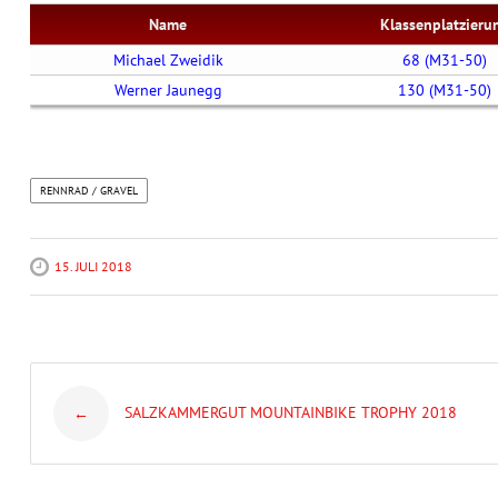
Name
Klassenplatzieru
Michael Zweidik
68 (M31-50)
Werner Jaunegg
130 (M31-50)
RENNRAD / GRAVEL
15. JULI 2018
Post
SALZKAMMERGUT MOUNTAINBIKE TROPHY 2018
←
navigation