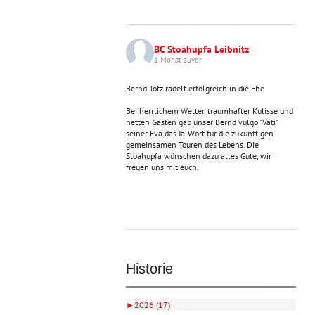
BC Stoahupfa Leibnitz
1 Monat zuvor
Bernd Totz radelt erfolgreich in die Ehe
Bei herrlichem Wetter, traumhafter Kulisse und
netten Gästen gab unser Bernd vulgo "Vati"
seiner Eva das Ja-Wort für die zukünftigen
gemeinsamen Touren des Lebens. Die
Stoahupfa wünschen dazu alles Gute, wir
freuen uns mit euch.
Historie
►
2026 (17)