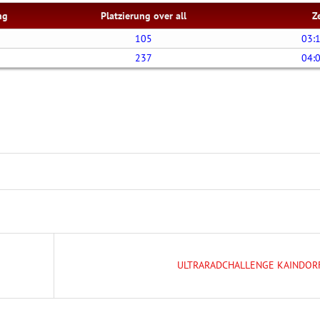
ng
Platzierung over all
Z
105
03:
237
04:
ULTRARADCHALLENGE KAINDOR