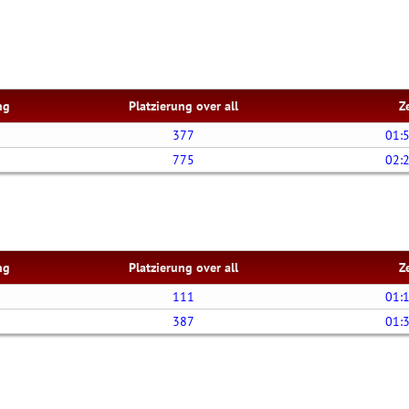
ng
Platzierung over all
Z
377
01:
775
02:
ng
Platzierung over all
Z
111
01:
387
01: