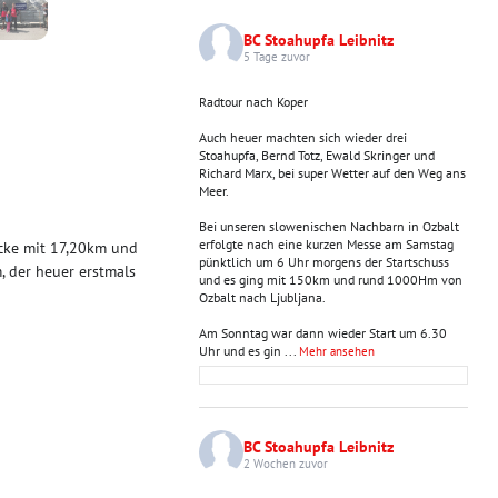
BC Stoahupfa Leibnitz
5 Tage zuvor
Radtour nach Koper
Auch heuer machten sich wieder drei
Stoahupfa, Bernd Totz, Ewald Skringer und
Richard Marx, bei super Wetter auf den Weg ans
Meer.
Bei unseren slowenischen Nachbarn in Ozbalt
erfolgte nach eine kurzen Messe am Samstag
ecke mit 17,20km und
pünktlich um 6 Uhr morgens der Startschuss
, der heuer erstmals
und es ging mit 150km und rund 1000Hm von
Ozbalt nach Ljubljana.
Am Sonntag war dann wieder Start um 6.30
Uhr und es gin
...
Mehr ansehen
BC Stoahupfa Leibnitz
2 Wochen zuvor