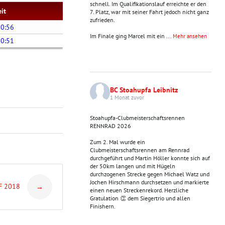
schnell. Im Qualifikationslauf erreichte er den
eit
7. Platz, war mit seiner Fahrt jedoch nicht ganz
zufrieden.
10:56
Im Finale ging Marcel mit ein
...
Mehr ansehen
00:51
BC Stoahupfa Leibnitz
1 Monat zuvor
Stoahupfa-Clubmeisterschaftsrennen
RENNRAD 2026
Zum 2. Mal wurde ein
Clubmeisterschaftsrennen am Rennrad
durchgeführt und Martin Höller konnte sich auf
der 50km langen und mit Hügeln
durchzogenen Strecke gegen Michael Watz und
Jochen Hirschmann durchsetzen und markierte
F 2018
→
einen neuen Streckenrekord. Herzliche
Gratulation 👏 dem Siegertrio und allen
Finishern.