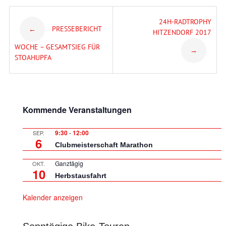
Post
24H-RADTROPHY
PRESSEBERICHT
←
HITZENDORF 2017
navigation
WOCHE – GESAMTSIEG FÜR
→
STOAHUPFA
Kommende Veranstaltungen
9:30
-
12:00
SEP.
6
Clubmeisterschaft Marathon
Ganztägig
OKT.
10
Herbstausfahrt
Kalender anzeigen