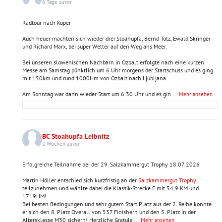
6 Tage zuvor
Radtour nach Koper
Auch heuer machten sich wieder drei Stoahupfa, Bernd Totz, Ewald Skringer
und Richard Marx, bei super Wetter auf den Weg ans Meer.
Bei unseren slowenischen Nachbarn in Ozbalt erfolgte nach eine kurzen
Messe am Samstag pünktlich um 6 Uhr morgens der Startschuss und es ging
mit 150km und rund 1000Hm von Ozbalt nach Ljubljana.
Am Sonntag war dann wieder Start um 6.30 Uhr und es gin
...
Mehr ansehen
BC Stoahupfa Leibnitz
2 Wochen zuvor
Erfolgreiche Teilnahme bei der 29. Salzkammergut Trophy 18.07.2026
Martin Höller entschied sich kurzfristig an der
Salzkammergut Trophy
teilzunehmen und wählte dabei die Klassik-Strecke E mit 54,9 KM und
1719HM!
Bei besten Bedingungen und sehr gutem Start Platz aus der 2. Reihe konnte
er sich den 8. Platz Overall von 537 Finishern und den 5. Platz in der
Altersklasse M30 sichern! Herzliche Gratula
...
Mehr ansehen