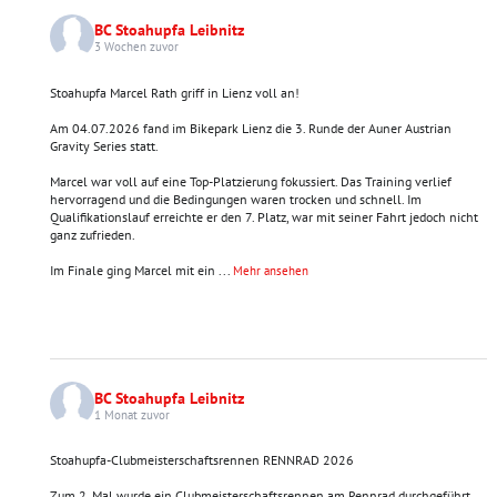
BC Stoahupfa Leibnitz
3 Wochen zuvor
Stoahupfa Marcel Rath griff in Lienz voll an!
Am 04.07.2026 fand im Bikepark Lienz die 3. Runde der Auner Austrian
Gravity Series statt.
Marcel war voll auf eine Top-Platzierung fokussiert. Das Training verlief
hervorragend und die Bedingungen waren trocken und schnell. Im
Qualifikationslauf erreichte er den 7. Platz, war mit seiner Fahrt jedoch nicht
ganz zufrieden.
Im Finale ging Marcel mit ein
...
Mehr ansehen
BC Stoahupfa Leibnitz
1 Monat zuvor
Stoahupfa-Clubmeisterschaftsrennen RENNRAD 2026
Zum 2. Mal wurde ein Clubmeisterschaftsrennen am Rennrad durchgeführt