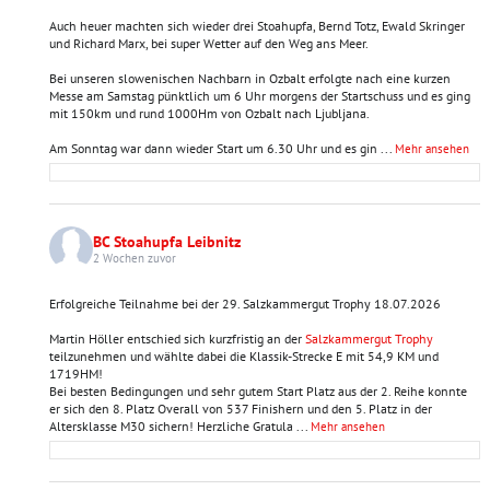
Auch heuer machten sich wieder drei Stoahupfa, Bernd Totz, Ewald Skringer
und Richard Marx, bei super Wetter auf den Weg ans Meer.
Bei unseren slowenischen Nachbarn in Ozbalt erfolgte nach eine kurzen
Messe am Samstag pünktlich um 6 Uhr morgens der Startschuss und es ging
mit 150km und rund 1000Hm von Ozbalt nach Ljubljana.
Am Sonntag war dann wieder Start um 6.30 Uhr und es gin
...
Mehr ansehen
BC Stoahupfa Leibnitz
2 Wochen zuvor
Erfolgreiche Teilnahme bei der 29. Salzkammergut Trophy 18.07.2026
Martin Höller entschied sich kurzfristig an der
Salzkammergut Trophy
teilzunehmen und wählte dabei die Klassik-Strecke E mit 54,9 KM und
1719HM!
Bei besten Bedingungen und sehr gutem Start Platz aus der 2. Reihe konnte
er sich den 8. Platz Overall von 537 Finishern und den 5. Platz in der
Altersklasse M30 sichern! Herzliche Gratula
...
Mehr ansehen