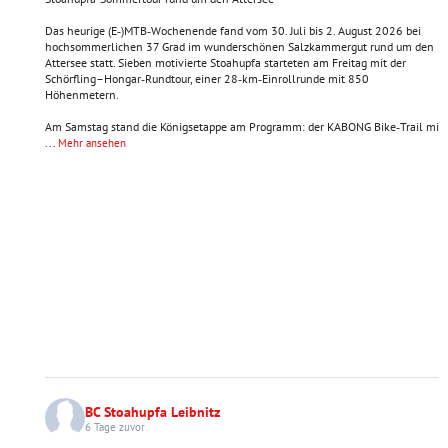
Das heurige (E‑)MTB‑Wochenende fand vom 30. Juli bis 2. August 2026 bei
hochsommerlichen 37 Grad im wunderschönen Salzkammergut rund um den
Attersee statt. Sieben motivierte Stoahupfa starteten am Freitag mit der
Schörfling–Hongar‑Rundtour, einer 28‑km‑Einrollrunde mit 850
Höhenmetern.
Am Samstag stand die Königsetappe am Programm: der KABONG Bike‑Trail mi
...
Mehr ansehen
BC Stoahupfa Leibnitz
6 Tage zuvor