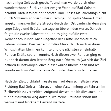
nach einiger Zeit auch geschafft und man wurde durch einen
wunderschönen Blick von der ewigen Wand auf Bad Goisern
belohnt. Darauf folgte der nächste Trail. Dieses Mal allerdings nicht
durch Schlamm, sondern über rutschige und spitze Steine. Unten
angekommen, verlief die Strecke durch den Ort Laufen, in dem eine
enge Stiege und Brückenpassage zu überwinden waren. Danach
folgte die zweite Labestation und es ging auf die erste
Weißenbach Runde. Nach ungefähr der Hälfte überholte mich
Sabine Sommer. Dies war ein großes Glück, da ich mich in ihren
Windschatten klemmen konnte und die nächsten eineinhalb
Runden Kräfte sparen konnte. Nach diesen zwei Runden ging es
nur noch darum, den letzten Berg nach Obermuth (wo sich das Ziel
befand) zu bezwingen. Auch dieser wurde überwunden und ich
konnte mich im Ziel über eine Zeit unter drei Stunden freuen.
Nach der Zieldurchfahrt musste man auf dem schnellsten Weg
Richtung Bad Goisern fahren, um eine Versammlung an Fahrern im
Zielbereich zu vermeiden. Aufgrund dessen tat ich dies auch und
fuhr auf direktem Weg dorthin, wo meine Freundin schon mit
warmem und trocknem Gewand wartete.