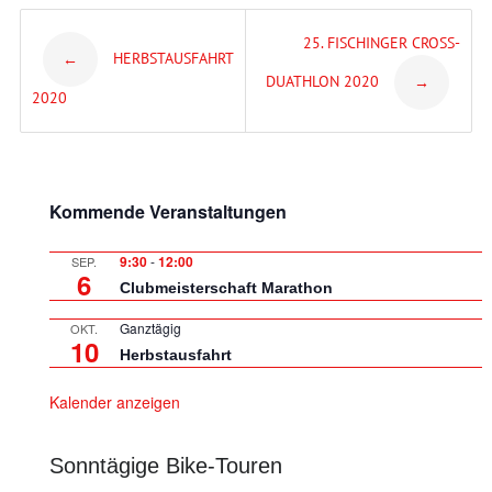
Post
25. FISCHINGER CROSS-
HERBSTAUSFAHRT
←
DUATHLON 2020
→
navigation
2020
Kommende Veranstaltungen
9:30
-
12:00
SEP.
6
Clubmeisterschaft Marathon
Ganztägig
OKT.
10
Herbstausfahrt
Kalender anzeigen
Sonntägige Bike-Touren