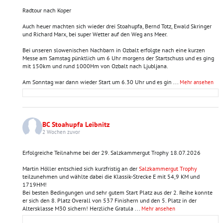
Radtour nach Koper
Auch heuer machten sich wieder drei Stoahupfa, Bernd Totz, Ewald Skringer
und Richard Marx, bei super Wetter auf den Weg ans Meer.
Bei unseren slowenischen Nachbarn in Ozbalt erfolgte nach eine kurzen
Messe am Samstag pünktlich um 6 Uhr morgens der Startschuss und es ging
mit 150km und rund 1000Hm von Ozbalt nach Ljubljana.
Am Sonntag war dann wieder Start um 6.30 Uhr und es gin
...
Mehr ansehen
BC Stoahupfa Leibnitz
2 Wochen zuvor
Erfolgreiche Teilnahme bei der 29. Salzkammergut Trophy 18.07.2026
Martin Höller entschied sich kurzfristig an der
Salzkammergut Trophy
teilzunehmen und wählte dabei die Klassik-Strecke E mit 54,9 KM und
1719HM!
Bei besten Bedingungen und sehr gutem Start Platz aus der 2. Reihe konnte
er sich den 8. Platz Overall von 537 Finishern und den 5. Platz in der
Altersklasse M30 sichern! Herzliche Gratula
...
Mehr ansehen