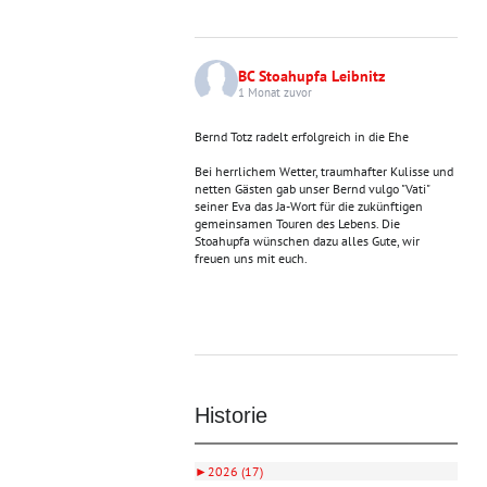
BC Stoahupfa Leibnitz
1 Monat zuvor
Bernd Totz radelt erfolgreich in die Ehe
Bei herrlichem Wetter, traumhafter Kulisse und
netten Gästen gab unser Bernd vulgo "Vati"
seiner Eva das Ja-Wort für die zukünftigen
gemeinsamen Touren des Lebens. Die
Stoahupfa wünschen dazu alles Gute, wir
freuen uns mit euch.
Historie
►
2026 (17)