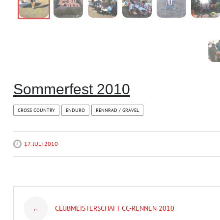
Sommerfest 2010
CROSS COUNTRY
ENDURO
RENNRAD / GRAVEL
17. JULI 2010
Post
CLUBMEISTERSCHAFT CC-RENNEN 2010
←