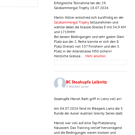
Erfolgreiche Teilnahme bei der 29.
Salzkammergut Trophy 18.07.2026
Martin Höller entschied sich kurzfristig an der
Salzkammergut Trophy
teilzunehmen und
wählte dabei die Klassik-Strecke E mit 54,9 KM
und 1719HM!
Bei besten Bedingungen und sehr gutem Start
Platz aus der 2. Reihe konnte er sich den 8.
Platz Overall von 537 Finishern und den 5.
Platz in der Altersklasse M30 sichern!
Herzliche Gratula
...
Mehr ansehen
BC Stoahupfa Leibnitz
3 Wochen zuvor
Stoahupfa Marcel Rath griff in Lienz voll an!
Am 04.07.2026 fand im Bikepark Lienz die 3.
Runde der Auner Austrian Gravity Series statt.
Marcel war voll auf eine Top-Platzierung
fokussiert. Das Training verlief hervorragend
und die Bedingungen waren trocken und