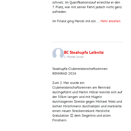
schnell. Im Qualifikationslauf erreichte er den
7. Platz, war mit seiner Fahrt jedoch nicht ganz
zufrieden.
Im Finale ging Marcel mit ein
...
Mehr ansehen
BC Stoahupfa Leibnitz
1 Monat zuvor
Stoahupfa-Clubmeisterschaftsrennen
RENNRAD 2026
Zum 2. Mal wurde ein
Clubmeisterschaftsrennen am Rennrad
durchgeführt und Martin Höller konnte sich auf
der 50km langen und mit Hügeln
durchzogenen Strecke gegen Michael Watz und
Jochen Hirschmann durchsetzen und markierte
einen neuen Streckenrekord. Herzliche
Gratulation 👏 dem Siegertrio und allen
Finishern.