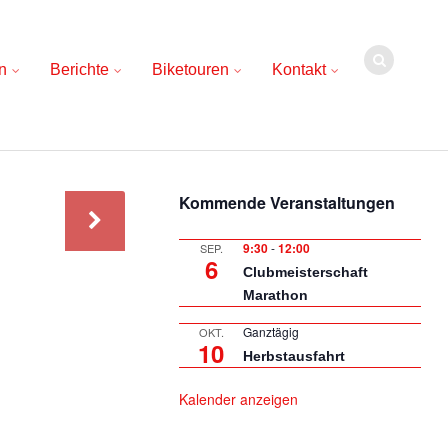
n
Berichte
Biketouren
Kontakt
Kommende Veranstaltungen
9:30
-
12:00
SEP.
6
Clubmeisterschaft
Marathon
Ganztägig
OKT.
10
Herbstausfahrt
Kalender anzeigen