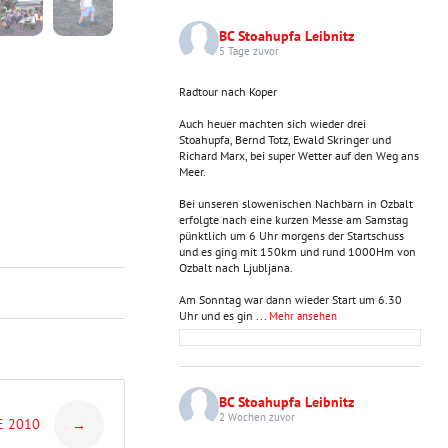
BC Stoahupfa Leibnitz
5 Tage zuvor
Radtour nach Koper
Auch heuer machten sich wieder drei
Stoahupfa, Bernd Totz, Ewald Skringer und
Richard Marx, bei super Wetter auf den Weg ans
Meer.
Bei unseren slowenischen Nachbarn in Ozbalt
erfolgte nach eine kurzen Messe am Samstag
pünktlich um 6 Uhr morgens der Startschuss
und es ging mit 150km und rund 1000Hm von
Ozbalt nach Ljubljana.
Am Sonntag war dann wieder Start um 6.30
Uhr und es gin
...
Mehr ansehen
BC Stoahupfa Leibnitz
2 Wochen zuvor
E 2010
→