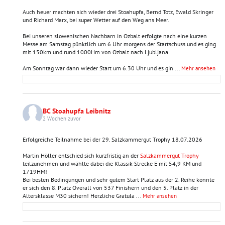
Auch heuer machten sich wieder drei Stoahupfa, Bernd Totz, Ewald Skringer
und Richard Marx, bei super Wetter auf den Weg ans Meer.
Bei unseren slowenischen Nachbarn in Ozbalt erfolgte nach eine kurzen
Messe am Samstag pünktlich um 6 Uhr morgens der Startschuss und es ging
mit 150km und rund 1000Hm von Ozbalt nach Ljubljana.
Am Sonntag war dann wieder Start um 6.30 Uhr und es gin
...
Mehr ansehen
BC Stoahupfa Leibnitz
2 Wochen zuvor
Erfolgreiche Teilnahme bei der 29. Salzkammergut Trophy 18.07.2026
Martin Höller entschied sich kurzfristig an der
Salzkammergut Trophy
teilzunehmen und wählte dabei die Klassik-Strecke E mit 54,9 KM und
1719HM!
Bei besten Bedingungen und sehr gutem Start Platz aus der 2. Reihe konnte
er sich den 8. Platz Overall von 537 Finishern und den 5. Platz in der
Altersklasse M30 sichern! Herzliche Gratula
...
Mehr ansehen