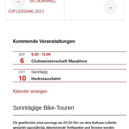
IXS DOWNHILL
←
→
navigation
CUP LEOGANG 2013
Kommende Veranstaltungen
9:30
-
12:00
SEP.
6
Clubmeisterschaft Marathon
Ganztägig
OKT.
10
Herbstausfahrt
Kalender anzeigen
Sonntägige Bike-Touren
Für gewöhnlich wird sonntags um 09:30 Uhr vor dem Rathaus Leibnitz
gestartet (ganzjährig).
Abweichende Treffpunkte und Termine werden