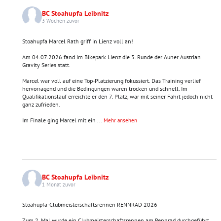
BC Stoahupfa Leibnitz
3 Wochen zuvor
Stoahupfa Marcel Rath griff in Lienz voll an!
Am 04.07.2026 fand im Bikepark Lienz die 3. Runde der Auner Austrian
Gravity Series statt.
Marcel war voll auf eine Top-Platzierung fokussiert. Das Training verlief
hervorragend und die Bedingungen waren trocken und schnell. Im
Qualifikationslauf erreichte er den 7. Platz, war mit seiner Fahrt jedoch nicht
ganz zufrieden.
Im Finale ging Marcel mit ein
...
Mehr ansehen
BC Stoahupfa Leibnitz
1 Monat zuvor
Stoahupfa-Clubmeisterschaftsrennen RENNRAD 2026
Zum 2. Mal wurde ein Clubmeisterschaftsrennen am Rennrad durchgeführt