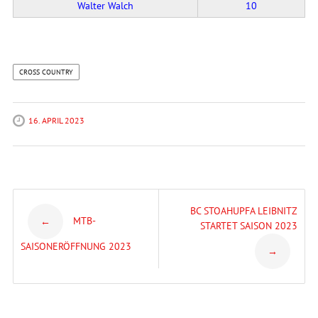
Walter Walch
10
CROSS COUNTRY
16. APRIL 2023
Post
BC STOAHUPFA LEIBNITZ
MTB-
←
STARTET SAISON 2023
navigation
SAISONERÖFFNUNG 2023
→