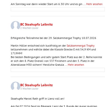
Am Sonntag war dann wieder Start um 6.30 Uhr und es gin
...
Mehr ansehen
BC Stoahupfa Leibnitz
2 Wochen zuvor
Erfolgreiche Teilnahme bei der 29. Salzkammergut Trophy 18.07.2026
Martin Höller entschied sich kurzfristig an der
Salzkammergut Trophy
teilzunehmen und wählte dabei die Klassik-Strecke E mit 54,9 KM und
1719HM!
Bei besten Bedingungen und sehr gutem Start Platz aus der 2. Reihe konnte
er sich den 8. Platz Overall von 537 Finishern und den 5. Platz in der
Altersklasse M30 sichern! Herzliche Gratula
...
Mehr ansehen
BC Stoahupfa Leibnitz
3 Wochen zuvor
Stoahupfa Marcel Rath griff in Lienz voll an!
Am 04.07.2026 fand im Bikepark Lienz die 3. Runde der Auner Austrian